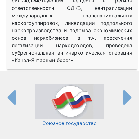
сильнодействующих веществ в регион
ответственности ОДКБ, нейтрализации
международных транснациональных
наркогруппировок, ликвидации подпольного
наркопроизводства и подрыва экономических
основ наркобизнеса, в т.ч. пресечения
легализации наркодоходов, проведена
субрегиональная антинаркотическая операция
«Канал-Янтарный берег».
Союзное государство
И