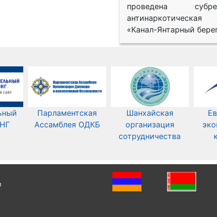
проведена субрег
антинаркотическая
«Канал-Янтарный берег
ьный
Парламентская
Шанхайская
Ев
СНГ
Ассамблея ОДКБ
организация
эко
сотрудничества
и