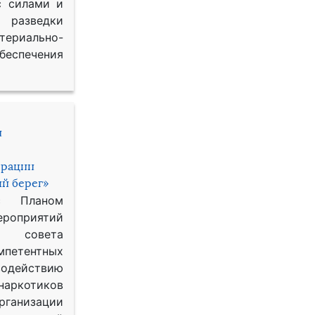
с силами и
азведки
ериально-
спечения
и
ерации
й берег»
с Планом
приятий
о совета
петентных
одействию
наркотиков
рганизации