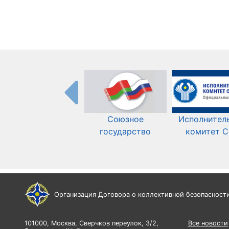
Союзное
Исполнител
государство
комитет 
Организация Договора о коллективной безопасност
101000, Москва, Сверчков переулок, 3/2,
Все новости