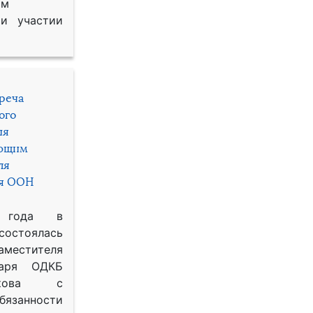
им
и участии
треча
ого
ия
яющим
ля
ря ООН
 года в
состоялась
местителя
таря ОДКБ
икова с
занности