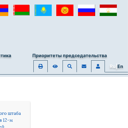
итика
Приоритеты председательства
Ru|
En
ого штаба
в 12-м
ей