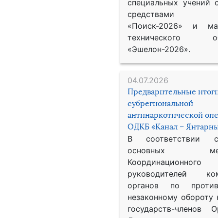
специальных учений 
средствами р
«Поиск-2026» и мат
технического обе
«Эшелон-2026».
04.07.2026
Предварительные итог
субрегиональной
антинаркотической оп
ОДКБ «Канал – Янтарны
В соответствии 
основных меро
Координационног
руководителей ком
органов по против
незаконному обороту 
государств-членов О