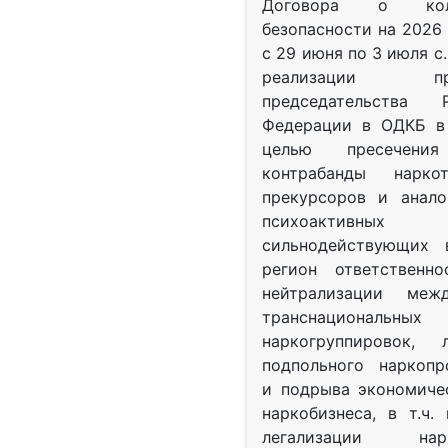
Договора о колл
безопасности на 2026 
с 29 июня по 3 июля с.
реализации при
председательства Р
Федерации в ОДКБ в 
целью пресечения
контрабанды нарко
прекурсоров и анало
психоактив
сильнодействующих 
регион ответственн
нейтрализации межд
транснациональных
наркогруппировок, 
подпольного наркопр
и подрыва экономиче
наркобизнеса, в т.ч.
легализации нарк