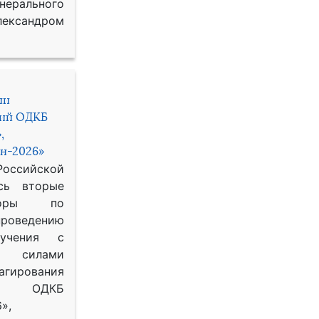
рального
ександром
ии
ний ОДКБ
,
н-2026»
сийской
сь вторые
воры по
оведению
 учения с
 силами
гирования
ОДКБ
»,