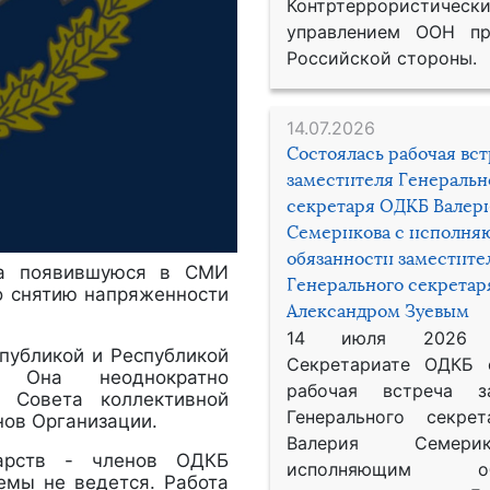
Контртеррористическ
управлением ООН пр
Российской стороны.
14.07.2026
Состоялась рабочая вс
заместителя Генеральн
секретаря ОДКБ Валер
Семерикова с исполн
обязанности заместите
на появившуюся в СМИ
Генерального секрета
о снятию напряженности
Александром Зуевым
14 июля 2026
публикой и Республикой
Секретариате ОДКБ 
т. Она неоднократно
рабочая встреча за
 Совета коллективной
Генерального секре
нов Организации.
Валерия Семер
арств - членов ОДКБ
исполняющим обя
емы не ведется. Работа