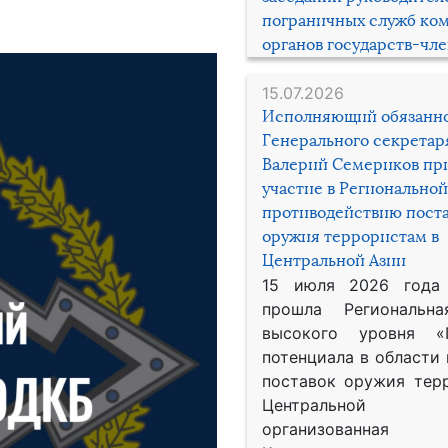
пограничных служб ко
органов государств-чл
15.07.2026
Исполняющий обязанн
Генерального секрета
Валерий Семериков пр
участие в Региональной
противодействию пост
оружия террористам в
Центральной Азии
15 июля 2026 года
прошла Региональна
высокого уровня «
потенциала в области
поставок оружия тер
Центральной 
организованная