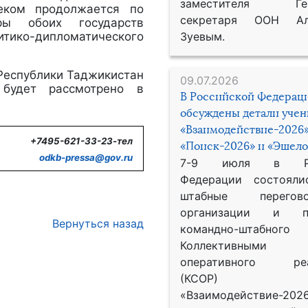
заместителя Гене
еком продолжается по
секретаря ООН Ал
ры обоих государств
ико-дипломатического
Зуевым.
Республики Таджикистан
09.07.2026
 будет рассмотрено в
В Российской Федерац
обсуждены детали уче
«Взаимодействие-2026»
+7495-621-33-23-тел
«Поиск-2026» и «Эшело
odkb-
pressa@
gov.
ru
7-9 июля в Рос
Федерации состояли
штабные перего
организации и пр
Вернуться назад
командно-штабного
Коллективными
оперативного реа
(КСОР) 
«Взаимодействие-2026