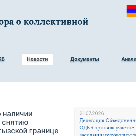
ора о коллективной
КБ
Новости
Документы
Анал
 наличии
21.07.2026
Делегация Объединенн
о снятию
ОДКБ приняла участие 
гызской границе
заседании руководител