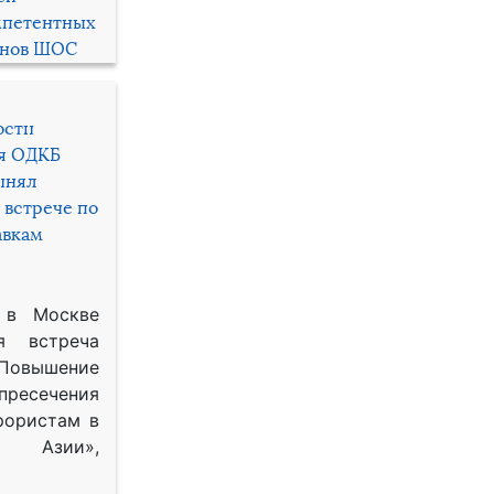
мпетентных
енов ШОС
ости
ря ОДКБ
инял
 встрече по
авкам
 в Москве
я встреча
Повышение
 пресечения
рористам в
Азии»,