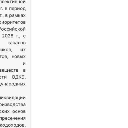
ективной
г. в период
г., в рамках
оритетов
оссийской
2026 г., с
 каналов
тиков, их
гов, новых
ных и
веществ в
ости ОДКБ,
ународных
ликвидации
оизводства
ских основ
 пресечения
одоходов,