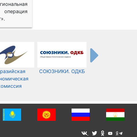
иональная
 операция
».
разийская
СОЮЗНИКИ. ОДКБ
Международный
номическая
Комитет Красного
комиссия
Креста