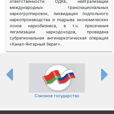
ответственности ОДКБ, нейтрализации
международных транснациональных
наркогруппировок, ликвидации подпольного
наркопроизводства и подрыва экономических
основ наркобизнеса, в т.ч. пресечения
легализации наркодоходов, проведена
субрегиональная антинаркотическая операция
«Канал-Янтарный берег».
Союзное государство
И