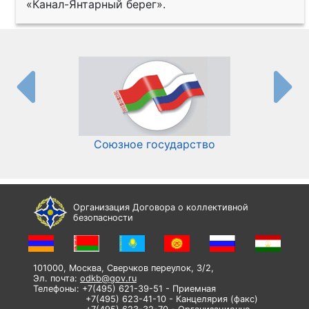
«Канал-Янтарный берег».
Союзное государство
И
Организация Договора о коллективной
безопасности
101000, Москва, Сверчков переулок, 3/2,
Эл. почта:
odkb@gov.ru
Телефоны: +7(495) 621-39-51 - Приемная
+7(495) 623-41-10 - Канцелярия (факс)