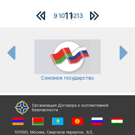
11
9
10
12
13
Союзное государство
И
Организация Договора о коллективной
безопасности
101000, Москва, Сверчков переулок, 3/2,