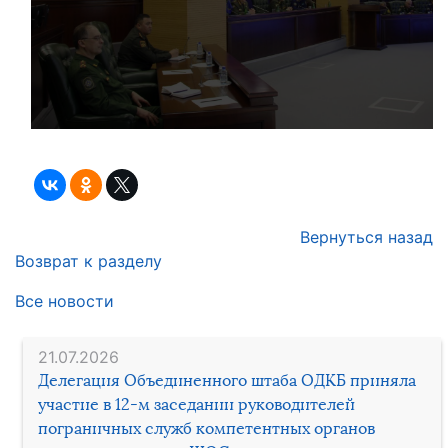
Вернуться назад
Возврат к разделу
Все новости
21.07.2026
Делегация Объединенного штаба ОДКБ приняла
участие в 12-м заседании руководителей
пограничных служб компетентных органов