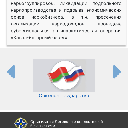
наркогруппировок, ликвидации подпольного
наркопроизводства и подрыва экономических
основ наркобизнеса, в т.ч. пресечения
легализации наркодоходов, проведена
субрегиональная антинаркотическая операция
«Канал-Янтарный берег».
Союзное государство
И
Организация Договора о коллективной
безопасности