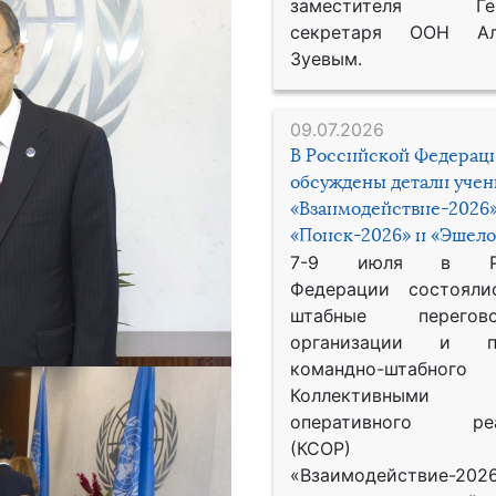
заместителя Гене
секретаря ООН Ал
Зуевым.
09.07.2026
В Российской Федерац
обсуждены детали уче
«Взаимодействие-2026»
«Поиск-2026» и «Эшело
7-9 июля в Рос
Федерации состояли
штабные перего
организации и пр
командно-штабного
Коллективными
оперативного реа
(КСОР) 
«Взаимодействие-2026