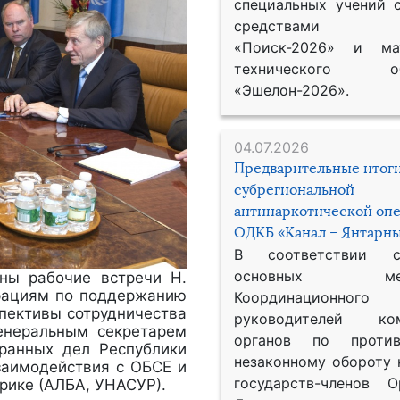
специальных учений 
средствами р
«Поиск-2026» и мат
технического обе
«Эшелон-2026».
04.07.2026
Предварительные итог
субрегиональной
антинаркотической оп
ОДКБ «Канал – Янтарны
В соответствии 
основных меро
ены рабочие встречи Н.
рациям по поддержанию
Координационног
спективы сотрудничества
руководителей ком
Генеральным секретарем
органов по против
ранных дел Республики
незаконному обороту 
заимодействия с ОБСЕ и
государств-членов О
рике (АЛБА, УНАСУР).