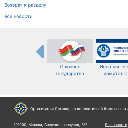
Возврат к разделу
Все новости
Союзное
Исполнител
государство
комитет 
Организация Договора о коллективной безопасност
101000, Москва, Сверчков переулок, 3/2,
Все новости