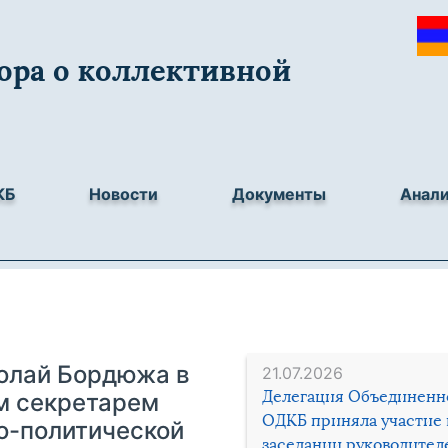
ора о коллективной
КБ
Новости
Документы
Анал
олай Бордюжа в
21.07.2026
Делегация Объединенн
м секретарем
ОДКБ приняла участие 
о-политической
заседании руководител