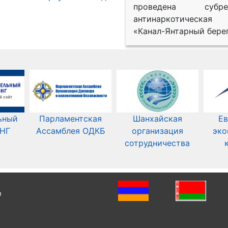
проведена субрег
антинаркотическая
«Канал-Янтарный берег
ьный
Парламентская
Шанхайская
Ев
СНГ
Ассамблея ОДКБ
организация
эко
сотрудничества
и