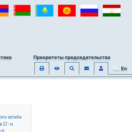
итика
Приоритеты председательства
Ru|
En
ого штаба
в 12-м
ей