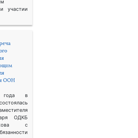
им
и участии
треча
ого
ия
яющим
ля
ря ООН
 года в
состоялась
местителя
таря ОДКБ
икова с
занности