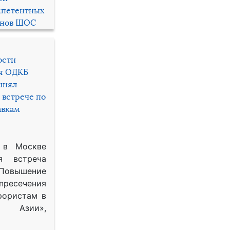
мпетентных
енов ШОС
ости
ря ОДКБ
инял
 встрече по
авкам
 в Москве
я встреча
Повышение
 пресечения
рористам в
Азии»,