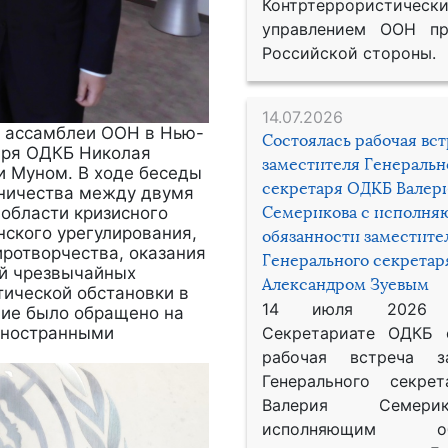
Контртеррористическ
управлением ООН пр
Российской стороны.
14.07.2026
ой ассамблеи ООН в Нью-
Состоялась рабочая вс
аря ОДКБ Николая
заместителя Генеральн
 Муном. В ходе беседы
секретаря ОДКБ Валер
дничества между двумя
 области кризисного
Семерикова с исполн
нского урегулирования,
обязанности заместите
иротворчества, оказания
Генерального секрета
ий чрезвычайных
Александром Зуевым
тической обстановки в
14 июля 2026
ние было обращено на
 иностранными
Секретариате ОДКБ 
рабочая встреча за
Генерального секре
Валерия Семер
исполняющим обя