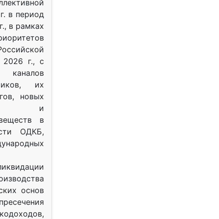
ективной
г. в период
г., в рамках
оритетов
оссийской
2026 г., с
 каналов
тиков, их
гов, новых
ных и
веществ в
ости ОДКБ,
ународных
ликвидации
оизводства
ских основ
 пресечения
одоходов,