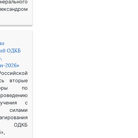
рального
ександром
ии
ний ОДКБ
,
н-2026»
сийской
сь вторые
воры по
оведению
 учения с
 силами
гирования
ОДКБ
»,