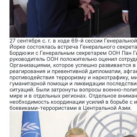
27 сентября с. г. в ходе 69-й сессии Генеральн
Йорке состоялась встреча Генерального секрет
Бордюжи с Генеральным секретарем ООН Пан Ги
руководитель ООН положительно оценил сотру
Организациями, которое успешно развивается в
реагирования и превентивной дипломатии, афга
противодействия терроризму и наркотрафику, м
гуманитарной помощи и ликвидации последств
ситуаций. Были затронуты вопросы военно-поли
мире и в отдельных регионах. Отдельное внима
необходимость координации усилий в борьбе с
боевиками-террористами в Центральной Азии.