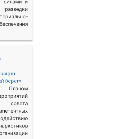
с силами и
азведки
ериально-
спечения
и
ерации
й берег»
с Планом
приятий
о совета
петентных
одействию
наркотиков
рганизации