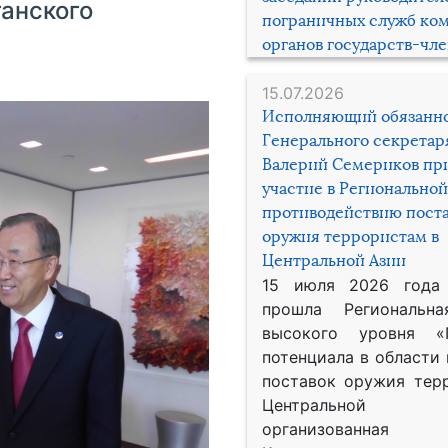
ганского
пограничных служб ко
органов государств-чл
15.07.2026
Исполняющий обязанн
Генерального секрета
Валерий Семериков пр
участие в Региональной
противодействию пост
оружия террористам в
Центральной Азии
15 июля 2026 года
прошла Региональна
высокого уровня «
потенциала в области
поставок оружия тер
Центральной 
организованная