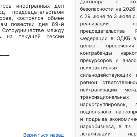
Договора о колл
ов иностранных дел
безопасности на 2026 
од председательством
с 29 июня по 3 июля с.
рова, состоялся обмен
реализации при
сам повестки дня 69-й
о Сотрудничестве между
председательства Р
ь на текущей сессии
Федерации в ОДКБ в 
целью пресечения
контрабанды нарко
____
прекурсоров и анало
психоактив
сильнодействующих 
регион ответственн
нейтрализации межд
транснациональных
наркогруппировок, 
подпольного наркопр
и подрыва экономиче
наркобизнеса, в т.ч.
легализации нарк
Вернуться назад