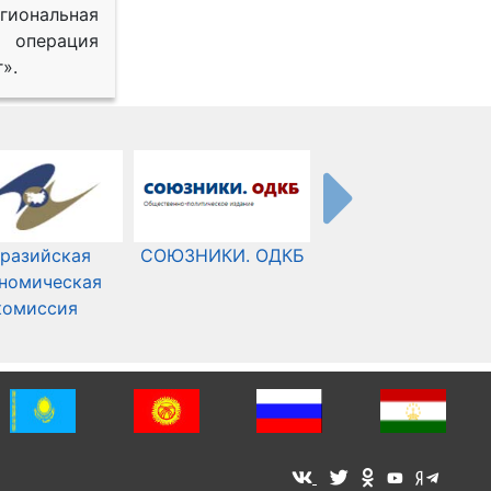
иональная
 операция
».
разийская
СОЮЗНИКИ. ОДКБ
Международный
номическая
Комитет Красного
комиссия
Креста