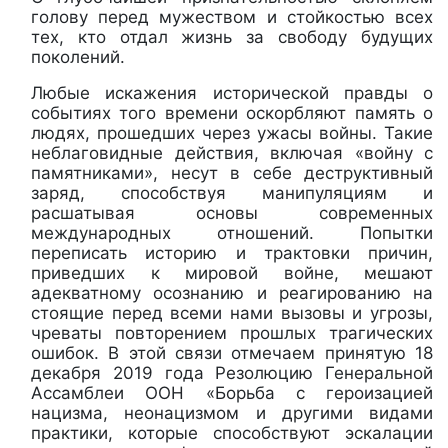
голову перед мужеством и стойкостью всех
тех, кто отдал жизнь за свободу будущих
поколений.
Любые искажения исторической правды о
событиях того времени оскорбляют память о
людях, прошедших через ужасы войны. Такие
неблаговидные действия, включая «войну с
памятниками», несут в себе деструктивный
заряд, способствуя манипуляциям и
расшатывая основы современных
международных отношений. Попытки
переписать историю и трактовки причин,
приведших к мировой войне, мешают
адекватному осознанию и реагированию на
стоящие перед всеми нами вызовы и угрозы,
чреваты повторением прошлых трагических
ошибок. В этой связи отмечаем принятую 18
декабря 2019 года Резолюцию Генеральной
Ассамблеи ООН «Борьба с героизацией
нацизма, неонацизмом и другими видами
практики, которые способствуют эскалации