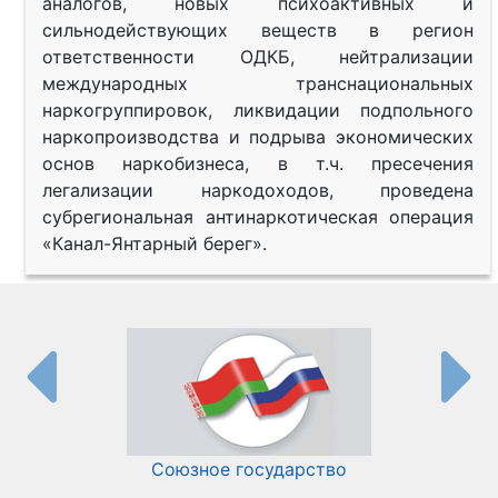
аналогов, новых психоактивных и
сильнодействующих веществ в регион
ответственности ОДКБ, нейтрализации
международных транснациональных
наркогруппировок, ликвидации подпольного
наркопроизводства и подрыва экономических
основ наркобизнеса, в т.ч. пресечения
легализации наркодоходов, проведена
субрегиональная антинаркотическая операция
«Канал-Янтарный берег».
Союзное государство
И