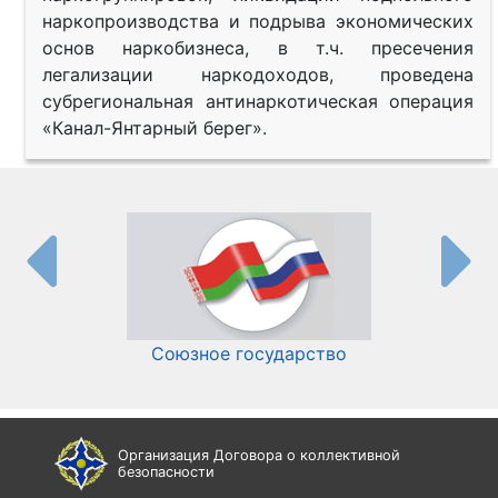
наркопроизводства и подрыва экономических
основ наркобизнеса, в т.ч. пресечения
легализации наркодоходов, проведена
субрегиональная антинаркотическая операция
«Канал-Янтарный берег».
Союзное государство
И
Организация Договора о коллективной
безопасности