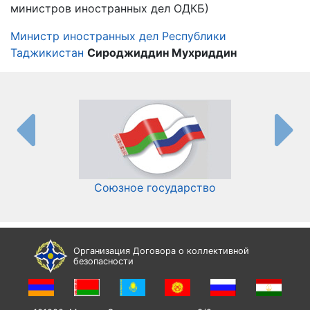
министров иностранных дел ОДКБ)
Министр иностранных дел Республики
Таджикистан
Сироджиддин Мухриддин
Союзное государство
И
Организация Договора о коллективной
безопасности