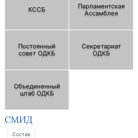
Парламентская
КССБ
Ассамблея
Постоянный
Секретариат
совет ОДКБ
ОДКБ
Объединенный
штаб ОДКБ
СМИД
Состав