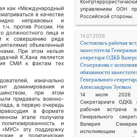
Контртеррористическ
тная как «Международный
управлением ООН пр
сматриваться в качестве
Российской стороны.
видно неправовых и
т.ч. против России. Не
го должностного лица и
14.07.2026
ый к совершению ряда
Состоялась рабочая вс
 деятелями) объявленный
заместителя Генеральн
анами. При этом нельзя
 удачей К.Хана является
секретаря ОДКБ Валер
ания СМИ к фактам тех
Семерикова с исполн
обязанности заместите
Генерального секрета
ователей, изначально
мент доминирования и
Александром Зуевым
шинством, при этом
14 июля 2026
ыли придавать военно-
Секретариате ОДКБ 
апада, в первую очередь
рабочая встреча за
правосудия в формате
Генерального секре
ленном этапе получила
политизированность и
Валерия Семер
й «МУС» эту поддержку
исполняющим обя
еские и политические