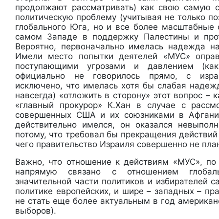
продолжают рассматривать) как свою самую 
политическую проблему (учитывая не только п
глобального Юга, но и все более масштабные
самом Западе в поддержку Палестины и прот
Вероятно, первоначально имелась надежда на
Имели место попытки деятелей «МУС» оправ
поступающими угрозами и давлением (как
официально не говорилось прямо, с изра
исключено, что имелась хотя бы слабая надеж
навсегда) «отложить в сторону» этот вопрос – 
«главный прокурор» К.Хан в случае с рассм
совершенных США и их союзниками в Афганис
действительно имелся, он оказался невыпол
потому, что требовал бы прекращения действий 
чего правительство Израиля совершенно не пла
Важно, что отношение к действиям «МУС», по 
напрямую связано с отношением глобал
значительной части политиков и избирателей с
политике европейских, и шире – западных – пра
не стать еще более актуальным в год америка
выборов).