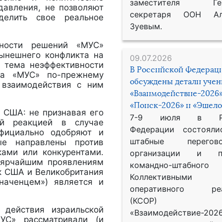
заместителя Гене
давления, не позволяют
секретаря ООН Ал
делить свое реальное
Зуевым.
нности решений «МУС»
нынешнего конфликта на
09.07.2026
м тема неэффективности
В Российской Федерац
за «МУС» по-прежнему
обсуждены детали уче
е взаимодействия с ним
«Взаимодействие-2026»
«Поиск-2026» и «Эшело
 США: не признавая его
7-9 июля в Рос
й реакцией в случае
Федерации состояли
фициально одобряют и
штабные перего
ые направлены против
ками или конкурентами.
организации и пр
к ярчайшим проявлениям
командно-штабного
ак США и Великобритания
Коллективными
наченцем») является и
оперативного реа
(КСОР) 
 действия израильской
«Взаимодействие-2026
УС» рассматривали (и