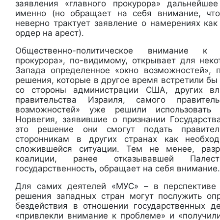
заявления «главного прокурора» дальнейше
именно (но обращает на себя внимание, ч
неверно трактует заявление о намерениях ка
ордер на арест).
Общественно-политическое внимание к 
прокурора», по-видимому, открывает для неко
Запада определенное «окно возможностей», 
решения, которые в другое время встретили б
со стороны администрации США, других вл
правительства Израиля, самого правител
возможностей» уже решили использовать
Норвегия, заявившие о признании Государств
это решение они смогут подать правите
сторонникам в других странах как необхо
сложившейся ситуации. Тем не менее, раз
коалиции, ранее отказывавшей Пал
государственность, обращает на себя внимание.
Для самих деятелей «МУС» – в перспективе
решения западных стран могут послужить оп
бездействия в отношении государственных д
«привлекли внимание к проблеме» и «получили