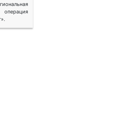
иональная
 операция
».