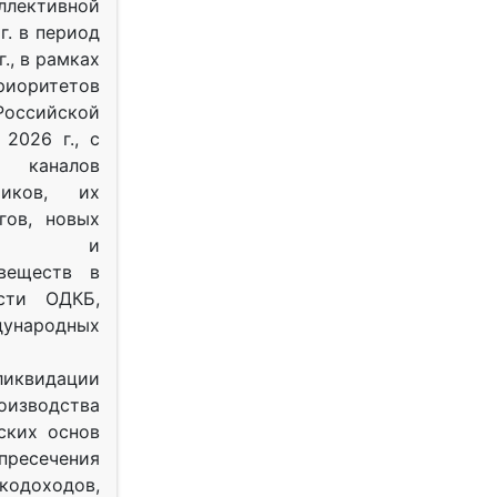
ективной
г. в период
г., в рамках
оритетов
оссийской
2026 г., с
 каналов
тиков, их
гов, новых
ных и
веществ в
ости ОДКБ,
ународных
ликвидации
оизводства
ских основ
 пресечения
одоходов,