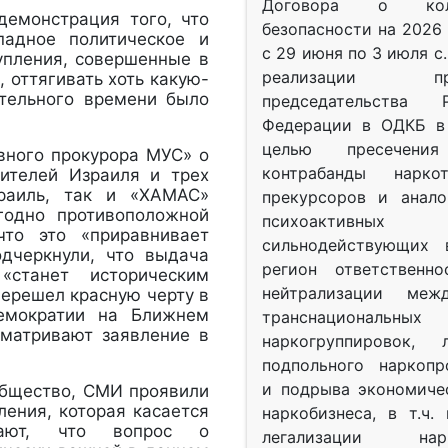
Договора о колл
демонстрация того, что
безопасности на 2026 
падное политическое и
с 29 июня по 3 июля с.
упления, совершенные в
реализации при
, оттягивать хоть какую-
тельного времени было
председательства Р
Федерации в ОДКБ в 
целью пресечения
авного прокурора МУС» о
контрабанды нарко
вителей Израиля и трех
раиль, так и «ХАМАС»
прекурсоров и анало
годно противоположной
психоактив
что это «приравнивает
сильнодействующих 
одчеркнули, что выдача
регион ответственн
«станет историческим
нейтрализации межд
перешел красную черту в
демократии на Ближнем
транснациональных
сматривают заявление в
наркогруппировок, 
подпольного наркопр
и подрыва экономиче
общество, СМИ проявили
ления, которая касается
наркобизнеса, в т.ч.
чают, что вопрос о
легализации нарк