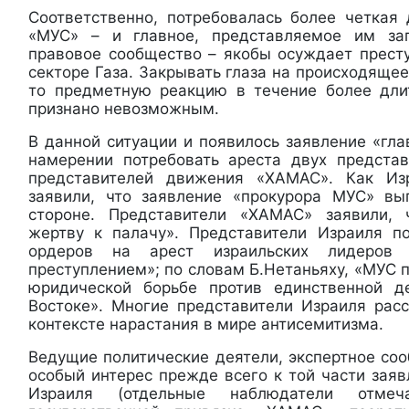
Соответственно, потребовалась более четкая 
«МУС» – и главное, представляемое им за
правовое сообщество – якобы осуждает прест
секторе Газа. Закрывать глаза на происходящее
то предметную реакцию в течение более дли
признано невозможным.
В данной ситуации и появилось заявление «гл
намерении потребовать ареста двух предста
представителей движения «ХАМАС». Как Из
заявили, что заявление «прокурора МУС» вы
стороне. Представители «ХАМАС» заявили, 
жертву к палачу». Представители Израиля п
ордеров на арест израильских лидеров 
преступлением»; по словам Б.Нетаньяху, «МУС 
юридической борьбе против единственной 
Востоке». Многие представители Израиля рас
контексте нарастания в мире антисемитизма.
Ведущие политические деятели, экспертное со
особый интерес прежде всего к той части заяв
Израиля (отдельные наблюдатели отме