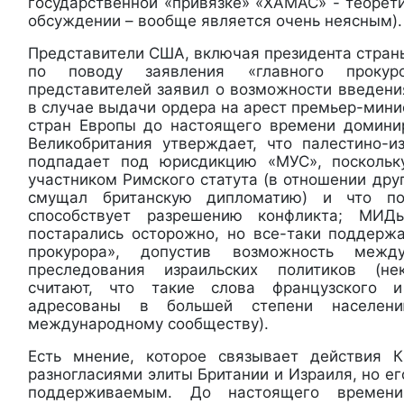
государственной «привязке» «ХАМАС» - теорет
обсуждении – вообще является очень неясным).
Представители США, включая президента стран
по поводу заявления «главного прокур
представителей заявил о возможности введени
в случае выдачи ордера на арест премьер-мини
стран Европы до настоящего времени домини
Великобритания утверждает, что палестино-и
подпадает под юрисдикцию «МУС», поскольк
участником Римского статута (в отношении друг
смущал британскую дипломатию) и что по
способствует разрешению конфликта; МИ
постарались осторожно, но все-таки поддержа
прокурора», допустив возможность между
преследования израильских политиков (не
считают, что такие слова французского 
адресованы в большей степени населен
международному сообществу).
Есть мнение, которое связывает действия К
разногласиями элиты Британии и Израиля, но ег
поддерживаемым. До настоящего времени