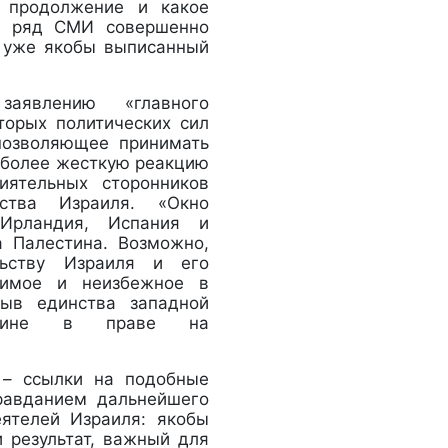
е продолжение и какое
то ряд СМИ совершенно
к уже якобы выписанный
заявлению «главного
торых политических сил
позволяющее принимать
ы более жесткую реакцию
иятельных сторонников
ьства Израиля. «Окно
 Ирландия, Испания и
а Палестина. Возможно,
льству Израиля и его
димое и неизбежное в
рыв единства западной
естине в праве на
 – ссылки на подобные
равданием дальнейшего
еятелей Израиля: якобы
 результат, важный для