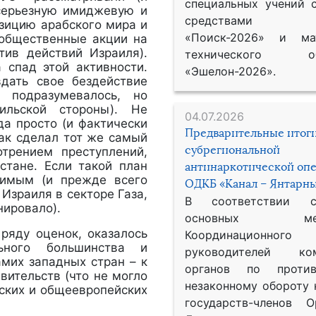
специальных учений 
серьезную имиджевую и
средствами р
озицию арабского мира и
«Поиск-2026» и мат
 общественные акции на
ив действий Израиля).
технического обе
 спад этой активности.
«Эшелон-2026».
дать свое бездействие
 подразумевалось, но
ильской стороны). Не
04.07.2026
да просто (и фактически
Предварительные итог
как сделал тот же самый
субрегиональной
отрением преступлений,
тане. Если такой план
антинаркотической оп
нимым (и прежде всего
ОДКБ «Канал – Янтарны
Израиля в секторе Газа,
В соответствии 
нировало).
основных меро
ряду оценок, оказалось
Координационног
ьного большинства и
руководителей ком
амих западных стран – к
органов по против
вительств (что не могло
незаконному обороту 
нских и общеевропейских
государств-членов О