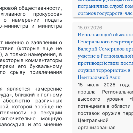
пограничных служб ко
мировой общественности,
органов государств-чл
главного прокурора»
а о намерении подать
р-министра и министра
15.07.2026
Исполняющий обязанн
Генерального секрета
ет именно о заявлении о
ствия (которые еще не
Валерий Семериков пр
, а только намерения, в
участие в Региональной
 Некоторые комментаторы
противодействию пост
опреки его буквальному
оружия террористам в
 по срыву привлечения
Центральной Азии
15 июля 2026 года
ия является намерение
прошла Региональна
уда», близкий к полному
высокого уровня «
 абсолютно различных
потенциала в области
рой, которой вообще не
ятельности на текущий
поставок оружия тер
исключительно мощную
Центральной 
авосудия, и это мнение
организованная