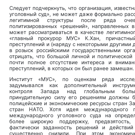
Следует подчеркнуть, что организация, извес
уголовный суд», не может даже формально рас
легитимной структуры после ряда оче
политизированных «решений», направленных в 
может рассматриваться в качестве легитимно
«главный прокурор МУС» К.Хан, причастн
преступлений и (наряду с некоторыми другими
в розыск российскими государственными орг
отрицать, что большой личной и политической
почти полное отсутствие интереса и вним
преступлений, в которых он был ранее замешан.
Институт «МУС», по оценкам ряда исслед
задумывался как дополнительный инстру
контроля Запада над глобальным боль
принудительную силу его решениям должны б
полицейские и экономические ресурсы стран З
стран НАТО. Хотя идея международного 
международного уголовного суда на опреде
более широкую поддержку, предвзятость, 
фактически заданность решений и действи
существенно снизили. При этом экономич