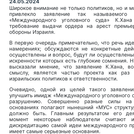
24.05.2024
Широкое внимание не только политиков, но и 
привлекло заявление так называемого «
«Международного уголовного суда» К.Хан
требование выдачи ордера на арест премье
обороны Израиля.
В первую очередь примечательно, что речь ид
намерениях; обсуждаются не конкретные дей
осуществлены и вопрос, будут ли осуществлены)
искренности которых есть глубокие сомнения.
высказали мнение, что заявление К.Хана, в
смыслу, является частью проекта как раз
израильских политиков к ответственности.
Очевидно, одной из целей такого заявлен
улучшить имидж «Международного уголовного с
разрушению. Совершенно разные силы на
основаниях полагают нынешний «МУС» структу
должно быть. Главным результатом его де
момент некоторые наблюдатели считают 
дискредитацию самой идеи международного пр
имеет самые серьезные основания.