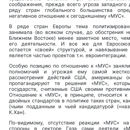
соображения, прежде всего угроза западного 
ряду стран глобального большинства опре
негативное отношение к сегодняшнему «МУС».
В ряде стран Европы тема политизирова
занимала (во всяком случае, до обострения 
Ближнем Востоке) менее заметное место, че
его деятельности. И все же для Евросою
остается «своей» структурой, и навязывани
является частью проектов т.н. евроинтеграции.
Особую позицию по отношению к «МУС» заняли
полномочий и угрожая ему самой жестко
рассмотрения действий США, американцы о
пропагандируют те решения «МУС», котор
государств, считаемые США своими противни
Отношение к «МУС», в принципе, относится 
двойных стандартов в политике таких стран, к
(чьим подданным и чьей кандидатурой («наз
К.Хан).
По-видимому, отсутствие реакции «МУС» на
стороны в секторе Газа сами деятели «М