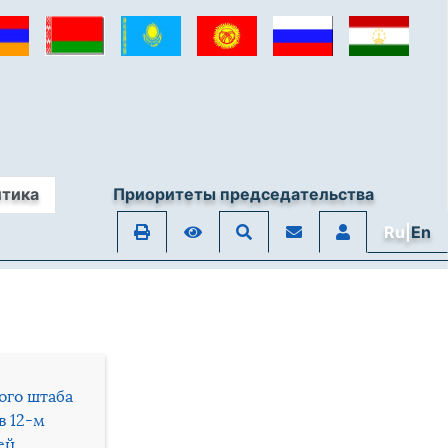
итика
Приоритеты председательства
Ru|
En
ого штаба
в 12-м
ей