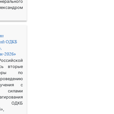
рального
ександром
ии
ний ОДКБ
,
н-2026»
сийской
сь вторые
воры по
оведению
 учения с
 силами
гирования
ОДКБ
»,