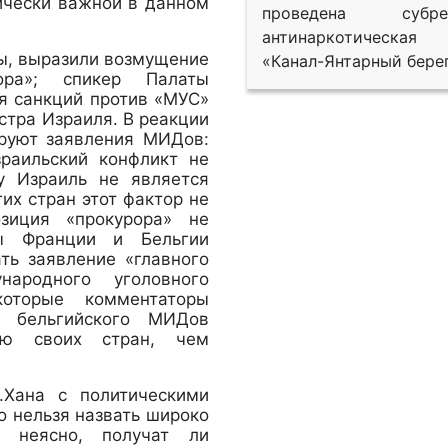
ически важной в данном
проведена субрег
антинаркотическая
ы, выразили возмущение
«Канал-Янтарный берег
ора»; спикер Палаты
я санкций против «МУС»
стра Израиля. В реакции
руют заявления МИДов:
зраильский конфликт не
у Израиль не является
их стран этот фактор не
зиция «прокурора» не
Ды Франции и Бельгии
ть заявление «главного
народного уголовного
которые комментаторы
и бельгийского МИДов
ию своих стран, чем
.Хана с политическими
о нельзя назвать широко
 неясно, получат ли