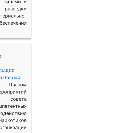
с силами и
азведки
ериально-
спечения
и
ерации
й берег»
с Планом
приятий
о совета
петентных
одействию
наркотиков
рганизации