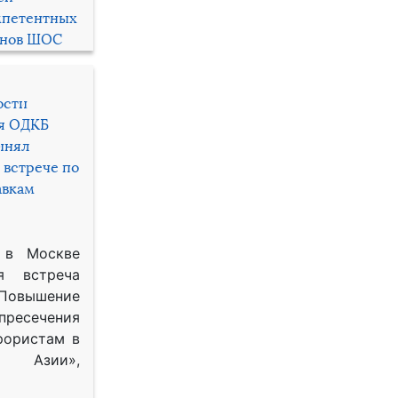
мпетентных
енов ШОС
ости
ря ОДКБ
инял
 встрече по
авкам
 в Москве
я встреча
Повышение
 пресечения
рористам в
Азии»,