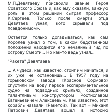
М.П.Девятаеву присвоили звание Героя
Советского Союза и, как ему сказали, важную
роль в этом решении сыграл профессор
К.Сергеев. Только после смерти отца
Девятаев узнал, кого скрывали под
псевдонимом».
Остается только догадываться, как сам
Королёв узнал о том, в каком бедственном
положении находится его нечаянный гид по
острову Смерти… Но как-то ведь узнал…
"Ракета" Девятаева
… А чудеса, как известно, стоит им начаться, и
их уже не остановишь… В 1957 году на
горьковском заводе «Красное Сормово»
спустили на воду первое экспериментальное
судно на подводных крыльях, созданное
талантливым конструктором Ростиславом
Евгеньевичем Алексеевым. Как известно, этот
корабль назвали «Ракетой». Так вот – Михаил
Петрович Девятаев вошел в историю