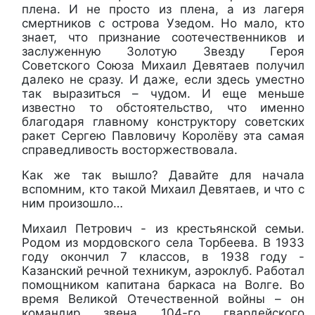
плена. И не просто из плена, а из лагеря
смертников с острова Узедом. Но мало, кто
знает, что признание соотечественников и
заслуженную Золотую Звезду Героя
Советского Союза Михаил Девятаев получил
далеко не сразу. И даже, если здесь уместно
так выразиться – чудом. И еще меньше
известно то обстоятельство, что именно
благодаря главному конструктору советских
ракет Сергею Павловичу Королёву эта самая
справедливость восторжествовала.
Как же так вышло? Давайте для начала
вспомним, кто такой Михаил Девятаев, и что с
ним произошло…
Михаил Петрович - из крестьянской семьи.
Родом из мордовского села Торбеева. В 1933
году окончил 7 классов, в 1938 году -
Казанский речной техникум, аэроклуб. Работал
помощником капитана баркаса на Волге. Во
время Великой Отечественной войны – он
командир звена 104-го гвардейского