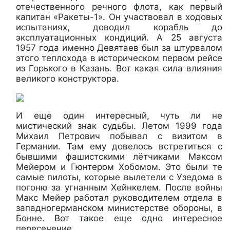
отечественного речного флота, как первый
капитан «Ракеты-1». Он участвовал в ходовых
испытаниях, доводил корабль до
эксплуатационных кондиций. А 25 августа
1957 года именно Девятаев был за штурвалом
этого теплохода в историческом первом рейсе
из Горького в Казань. Вот какая сила влияния
великого конструктора.
И еще один интересный, чуть ли не
мистический знак судьбы. Летом 1999 года
Михаил Петрович побывал с визитом в
Германии. Там ему довелось встретиться с
бывшими фашистскими лётчиками Максом
Мейером и Гюнтером Хобомом. Это были те
самые пилоты, которые вылетели с Узедома в
погоню за угнанным Хейнкелем. После войны
Макс Мейер работал руководителем отдела в
западногерманском министерстве обороны, в
Бонне. Вот такое еще одно интересное
пересечение.