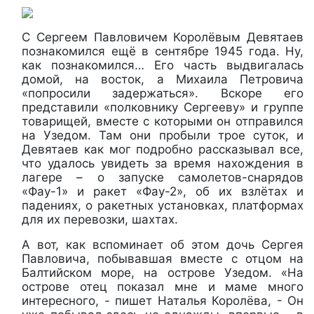
С Сергеем Павловичем Королёвым Девятаев
познакомился ещё в сентябре 1945 года. Ну,
как познакомился… Его часть выдвигалась
домой, на восток, а Михаила Петровича
«попросили задержаться». Вскоре его
представили «полковнику Сергееву» и группе
товарищей, вместе с которыми он отправился
на Узедом. Там они пробыли трое суток, и
Девятаев как мог подробно рассказывал все,
что удалось увидеть за время нахождения в
лагере – о запуске самолетов-снарядов
«Фау-1» и ракет «Фау-2», об их взлётах и
падениях, о ракетных установках, платформах
для их перевозки, шахтах.
А вот, как вспоминает об этом дочь Сергея
Павловича, побывавшая вместе с отцом на
Балтийском море, на острове Узедом. «На
острове отец показал мне и маме много
интересного, - пишет Наталья Королёва, - Он