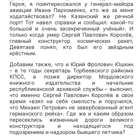
Героя, я поинтересовался у генерал-майора
авиации Ивана Пархоменко, кто же за меня
ходатайствовал? Не Казанский же речной
порт! Тот навел справки и сообщил: какой-то
большой и очень засекреченный учёный». И
только когда умер Сергей Павлович Королёв,
главный конструктор космических ракет,
Девятаев понял, кто был его звёздным
крёстным.
Добавим также, что и Юрий Фролович Юшкин
– в те годы секретарь Торбеевского райкома
КПСС, а позже директор Мордовского
книжного издательства и начальник
республиканской архивной службы – выяснил,
что именно Сергей Павлович Королёв в свое
время «взял на себя смелость и поручился,
что Михаил Петрович не завербованный агент
германского рейха». Где же и каким образом
пересеклись жизненные дороги великого
конструктора и находящегося под
подозрением и надзором бывшего летчика?