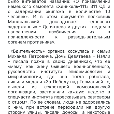
было витиеватое название: «О приземлении
немецкого самолета «Хейнкель-111» 311 СД и
о задержании экипажа в количестве 10
человек». И в этом документе полковник
Мандральский докладывает: «допросы
задержанных – Девятаева и других – ведем в
направлении изобличения их в
принадлежности к разведывательным
органам противника».
«Бдительность» органов коснулась и семьи
Михаила Петровича. Дочь Девятаева – Нэлли
– писала позже в своих дневниках, что ее
«маму, как жену бывшего военнопленного,
руководство института эпидемиологии и
микробиологии, где она тогда работала,
лишили медали «За Победу над Германией…»,
вывели из секретарей комсомольской
организации, заставляли каждую неделю в
спецчасти института пересказывать разговоры
с отцом». По ее словам, люди не здоровались
с ним, при встрече переходили на другую
сторону улицы, писали доносы, а некоторые