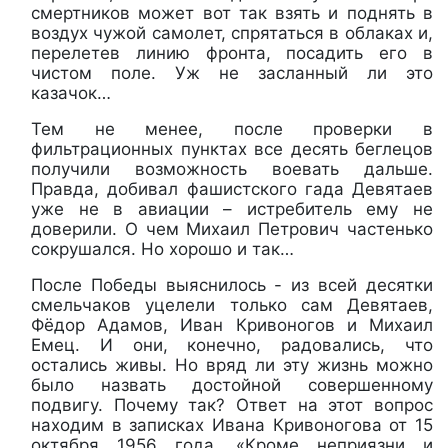
смертников может вот так взять и поднять в
воздух чужой самолет, спрятаться в облаках и,
перелетев линию фронта, посадить его в
чистом поле. Уж не засланный ли это
казачок…
Тем не менее, после проверки в
фильтрационных пунктах все десять беглецов
получили возможность воевать дальше.
Правда, добивал фашистского гада Девятаев
уже не в авиации – истребитель ему не
доверили. О чем Михаил Петрович частенько
сокрушался. Но хорошо и так…
После Победы выяснилось - из всей десятки
смельчаков уцелели только сам Девятаев,
Фёдор Адамов, Иван Кривоногов и Михаил
Емец. И они, конечно, радовались, что
остались живы. Но вряд ли эту жизнь можно
было назвать достойной совершенному
подвигу. Почему так? Ответ на этот вопрос
находим в записках Ивана Кривоногова от 15
октября 1956 года. «Кроме неприязни и