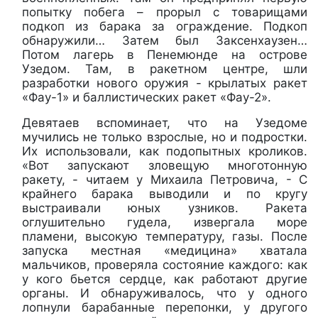
попытку побега – прорыл с товарищами
подкоп из барака за ограждение. Подкоп
обнаружили… Затем был Заксенхаузен…
Потом лагерь в Пенемюнде на острове
Узедом. Там, в ракетном центре, шли
разработки нового оружия - крылатых ракет
«Фау-1» и баллистических ракет «Фау-2».
Девятаев вспоминает, что на Узедоме
мучились не только взрослые, но и подростки.
Их использовали, как подопытных кроликов.
«Вот запускают зловещую многотонную
ракету, - читаем у Михаила Петровича, - С
крайнего барака выводили и по кругу
выстраивали юных узников. Ракета
оглушительно гудела, извергала море
пламени, высокую температуру, газы. После
запуска местная «медицина» хватала
мальчиков, проверяла состояние каждого: как
у кого бьется сердце, как работают другие
органы. И обнаруживалось, что у одного
лопнули барабанные перепонки, у другого