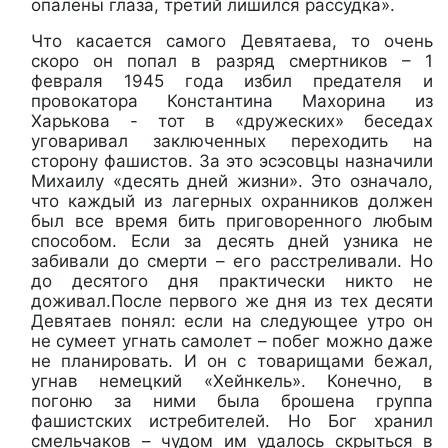
опалены глаза, третий лишился рассудка».
Что касается самого Девятаева, то очень
скоро он попал в разряд смертников – 1
февраля 1945 года избил предателя и
провокатора Константина Махорина из
Харькова - тот в «дружеских» беседах
уговаривал заключенных переходить на
сторону фашистов. За это эсэсовцы назначили
Михаилу «десять дней жизни». Это означало,
что каждый из лагерных охранников должен
был все время бить приговоренного любым
способом. Если за десять дней узника не
забивали до смерти – его расстреливали. Но
до десятого дня практически никто не
доживал.После первого же дня из тех десяти
Девятаев понял: если на следующее утро он
не сумеет угнать самолет – побег можно даже
не планировать. И он с товарищами бежал,
угнав немецкий «Хейнкель». Конечно, в
погоню за ними была брошена группа
фашистских истребителей. Но Бог хранил
смельчаков – чудом им удалось скрыться в