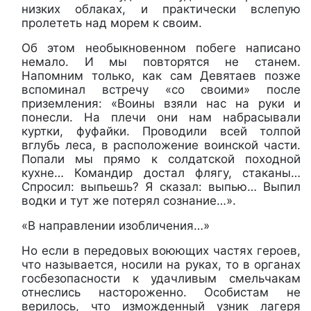
низких облаках, и практически вслепую
пролететь над морем к своим.
Об этом необыкновенном побеге написано
немало. И мы повторятся не станем.
Напомним только, как сам Девятаев позже
вспоминал встречу «со своими» после
приземления: «Воины взяли нас на руки и
понесли. На плечи они нам набрасывали
куртки, фуфайки. Проводили всей толпой
вглубь леса, в расположение воинской части.
Попали мы прямо к солдатской походной
кухне… Командир достал флягу, стаканы…
Спросил: выпьешь? Я сказал: выпью… Выпил
водки и тут же потерял сознание…».
«В направлении изобличения…»
Но если в передовых воюющих частях героев,
что называется, носили на руках, то в органах
госбезопасности к удачливым смельчакам
отнеслись настороженно. Особистам не
верилось, что изможденный узник лагеря