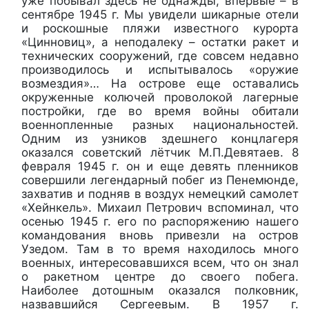
уже побывал здесь не однажды, впервые – в
сентябре 1945 г. Мы увидели шикарные отели
и роскошные пляжи известного курорта
«Цинновиц», а неподалеку – остатки ракет и
технических сооружений, где совсем недавно
производилось и испытывалось «оружие
возмездия»… На острове еще оставались
окруженные колючей проволокой лагерные
постройки, где во время войны обитали
военнопленные разных национальностей.
Одним из узников здешнего концлагеря
оказался советский лётчик М.П.Девятаев. 8
февраля 1945 г. он и еще девять пленников
совершили легендарный побег из Пенемюнде,
захватив и подняв в воздух немецкий самолет
«Хейнкель». Михаил Петрович вспоминал, что
осенью 1945 г. его по распоряжению нашего
командования вновь привезли на остров
Узедом. Там в то время находилось много
военных, интересовавшихся всем, что он знал
о ракетном центре до своего побега.
Наиболее дотошным оказался полковник,
назвавшийся Сергеевым. В 1957 г.