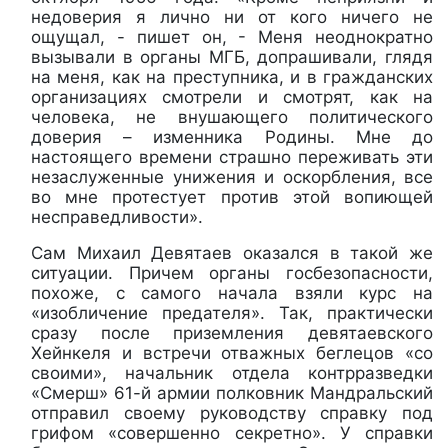
недоверия я лично ни от кого ничего не
ощущал, - пишет он, - Меня неоднократно
вызывали в органы МГБ, допрашивали, глядя
на меня, как на преступника, и в гражданских
организациях смотрели и смотрят, как на
человека, не внушающего политического
доверия – изменника Родины. Мне до
настоящего времени страшно переживать эти
незаслуженные унижения и оскорбления, все
во мне протестует против этой вопиющей
несправедливости».
Сам Михаил Девятаев оказался в такой же
ситуации. Причем органы госбезопасности,
похоже, с самого начала взяли курс на
«изобличение предателя». Так, практически
сразу после приземления девятаевского
Хейнкеля и встречи отважных беглецов «со
своими», начальник отдела контрразведки
«Смерш» 61-й армии полковник Мандральский
отправил своему руководству справку под
грифом «совершенно секретно». У справки