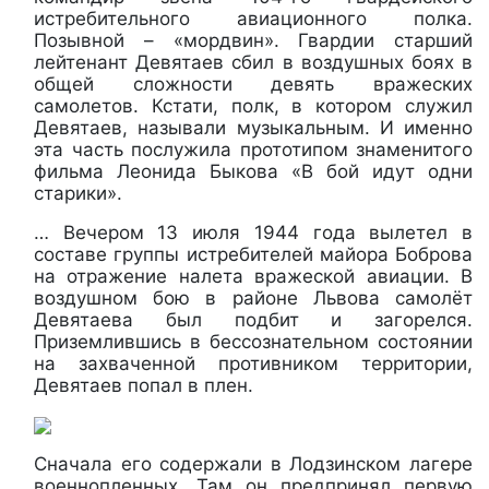
истребительного авиационного полка.
Позывной – «мордвин». Гвардии старший
лейтенант Девятаев сбил в воздушных боях в
общей сложности девять вражеских
самолетов. Кстати, полк, в котором служил
Девятаев, называли музыкальным. И именно
эта часть послужила прототипом знаменитого
фильма Леонида Быкова «В бой идут одни
старики».
… Вечером 13 июля 1944 года вылетел в
составе группы истребителей майора Боброва
на отражение налета вражеской авиации. В
воздушном бою в районе Львова самолёт
Девятаева был подбит и загорелся.
Приземлившись в бессознательном состоянии
на захваченной противником территории,
Девятаев попал в плен.
Сначала его содержали в Лодзинском лагере
военнопленных. Там он предпринял первую