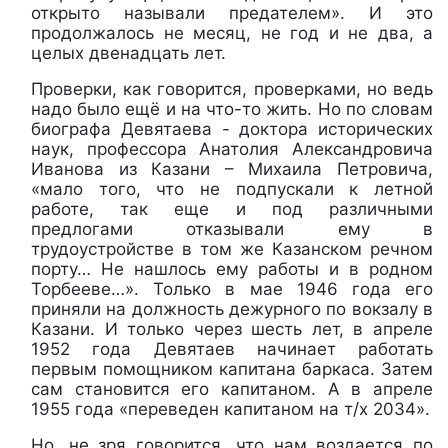
открыто называли предателем». И это
продолжалось не месяц, не год и не два, а
целых двенадцать лет.
Проверки, как говорится, проверками, но ведь
надо было ещё и на что-то жить. Но по словам
биографа Девятаева - доктора исторических
наук, профессора Анатолия Александровича
Иванова из Казани – Михаила Петровича,
«мало того, что не подпускали к летной
работе, так еще и под различными
предлогами отказывали ему в
трудоустройстве в том же Казанском речном
порту… Не нашлось ему работы и в родном
Торбееве…». Только в мае 1946 года его
приняли на должность дежурного по вокзалу в
Казани. И только через шесть лет, в апреле
1952 года Девятаев начинает работать
первым помощником капитана баркаса. Затем
сам становится его капитаном. А в апреле
1955 года «переведен капитаном на т/х 2034».
Но, не зря говорится, что нам воздается по