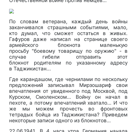
Отечественной войне против немцев…
По словам ветерана, каждый день войны
заканчивался страшными событиями, мало,
кто думал, что сможет остаться в живых.
Гафуров даже написал на странице своего
армейского блокнота маленькую
просьбу "боевому товарищу по оружию" - в
случае гибели отправить этот
блокнот родителям по указанному адресу
в Таджикистан...
Где карандашом, где чернилами по нескольку
предложений записывал Мирзошариф свои
впечатления от увиденного под Москвой, под
Курском, Смоленском… Войну он начал в
пехоте, а потому впечатлений хватало… И что
же мы можем прочесть во фронтовых
тетрадых бойца из Таджикистана? Приведем
некоторые записи одного из блокнотов…
22.06.1941. В 4 часа утра Германия начала