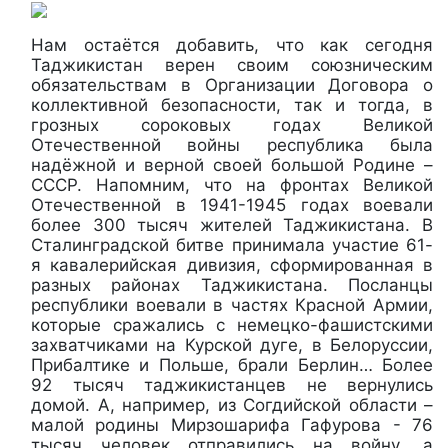
Нам остаётся добавить, что как сегодня
Таджикистан верен своим союзническим
обязательствам в Организации Договора о
коллективной безопасности, так и тогда, в
грозных сороковых годах Великой
Отечественной войны республика была
надёжной и верной своей большой Родине –
СССР. Напомним, что на фронтах Великой
Отечественной в 1941-1945 годах воевали
более 300 тысяч жителей Таджикистана. В
Сталинградской битве принимала участие 61-
я кавалерийская дивизия, сформированная в
разных районах Таджикистана. Посланцы
республики воевали в частях Красной Армии,
которые сражались с немецко-фашистскими
захватчиками на Курской дуге, в Белоруссии,
Прибалтике и Польше, брали Берлин… Более
92 тысяч таджикистанцев не вернулись
домой. А, например, из Согдийской области –
малой родины Мирзошарифа Гафурова - 76
тысяч человек отправились на войну, а