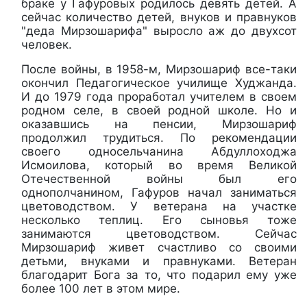
браке у Гафуровых родилось девять детей. А
сейчас количество детей, внуков и правнуков
"деда Мирзошарифа" выросло аж до двухсот
человек.
После войны, в 1958-м, Мирзошариф все-таки
окончил Педагогическое училище Худжанда.
И до 1979 года проработал учителем в своем
родном селе, в своей родной школе. Но и
оказавшись на пенсии, Мирзошариф
продолжил трудиться. По рекомендации
своего односельчанина Абдуллоходжа
Исмоилова, который во время Великой
Отечественной войны был его
однополчанином, Гафуров начал заниматься
цветоводством. У ветерана на участке
несколько теплиц. Его сыновья тоже
занимаются цветоводством. Сейчас
Мирзошариф живет счастливо со своими
детьми, внуками и правнуками. Ветеран
благодарит Бога за то, что подарил ему уже
более 100 лет в этом мире.