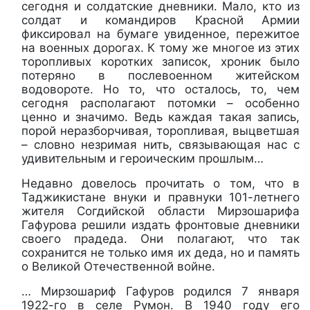
сегодня и солдатские дневники. Мало, кто из
солдат и командиров Красной Армии
фиксировал на бумаге увиденное, пережитое
на военных дорогах. К тому же многое из этих
торопливых коротких записок, хроник было
потеряно в послевоенном житейском
водовороте. Но то, что осталось, то, чем
сегодня располагают потомки – особенно
ценно и значимо. Ведь каждая такая запись,
порой неразборчивая, торопливая, выцветшая
– словно незримая нить, связывающая нас с
удивительным и героическим прошлым…
Недавно довелось прочитать о том, что в
Таджикистане внуки и правнуки 101-летнего
жителя Согдийской области Мирзошарифа
Гафурова решили издать фронтовые дневники
своего прадеда. Они полагают, что так
сохранится не только имя их деда, но и память
о Великой Отечественной войне.
… Мирзошариф Гафуров родился 7 января
1922-го в селе Румон. В 1940 году его