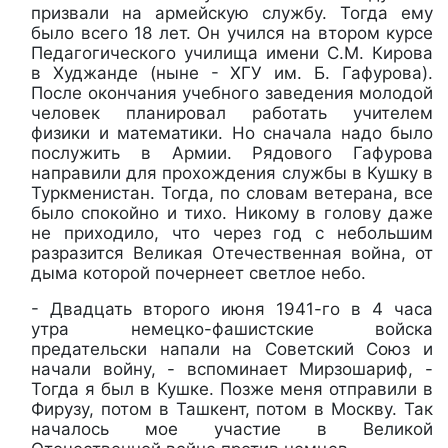
призвали на армейскую службу. Тогда ему
было всего 18 лет. Он учился на втором курсе
Педагогического училища имени С.М. Кирова
в Худжанде (ныне - ХГУ им. Б. Гафурова).
После окончания учебного заведения молодой
человек планировал работать учителем
физики и математики. Но сначала надо было
послужить в Армии. Рядового Гафурова
направили для прохождения службы в Кушку в
Туркменистан. Тогда, по словам ветерана, все
было спокойно и тихо. Никому в голову даже
не приходило, что через год с небольшим
разразится Великая Отечественная война, от
дыма которой почернеет светлое небо.
- Двадцать второго июня 1941-го в 4 часа
утра немецко-фашистские войска
предательски напали на Советский Союз и
начали войну, - вспоминает Мирзошариф, -
Тогда я был в Кушке. Позже меня отправили в
Фирузу, потом в Ташкент, потом в Москву. Так
началось мое участие в Великой