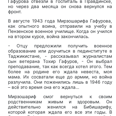
Гафурова отвезли в госпиталь в Правдинске,
но через два месяца он снова вернулся на
фронт.
В августе 1943 года Мирзошарифа Гафурова,
как опытного воина, отправили на учебу в
Пензенское военное училище. Когда он учился
на втором курсе, война закончилась.
- Отцу предложили получить военное
образование или доучиться в пединституте в
Таджикистане, - рассказывал журналистам
сын ветерана Тохир Гафуров, - Он выбрал
преподавание, так как всегда хотел этого. Тем
более на родине его ждала невеста, моя
мама. Их сосватали еще до армии, но война
разлучила. Они поженились лишь в 1946 году
– всё это время она его ждала…
Мирзошариф смог вернуться к своим
родственникам живым и здоровым. Он
действительно женился на Бибишарифу,
которой которая ждала его все эти годы. В