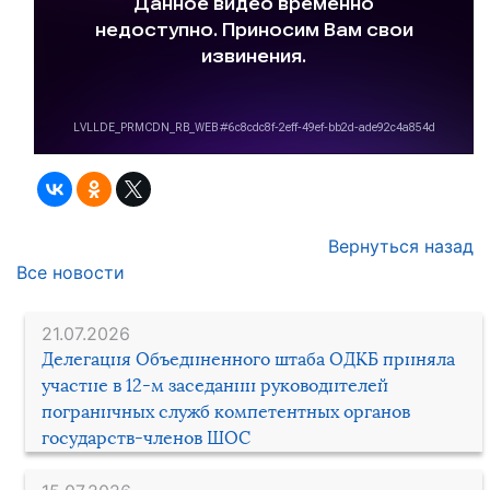
Вернуться назад
Все новости
21.07.2026
Делегация Объединенного штаба ОДКБ приняла
участие в 12-м заседании руководителей
пограничных служб компетентных органов
государств-членов ШОС