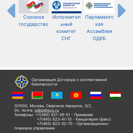
Союзное
Исполнител
Парламентс
Шанха
государство
ьный
кая
орган
комитет
Ассамблея
СНГ
ОДКБ
сотру
ст
Организация Договора о коллективной
безопасности
101000, Москва, Сверчков переулок, 3/2,
Эл. почта:
odkb@gov.ru
Телефоны: +7(495) 621-39-51 - Приемная
+7(495) 623-41-10 - Канцелярия (факс)
+7(495) 623-32-70 - Организационно-
плановое управление