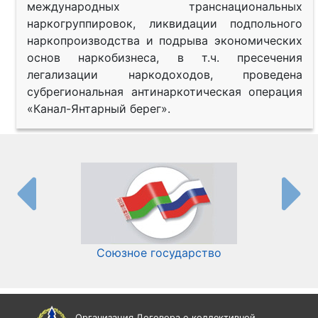
международных транснациональных
наркогруппировок, ликвидации подпольного
наркопроизводства и подрыва экономических
основ наркобизнеса, в т.ч. пресечения
легализации наркодоходов, проведена
субрегиональная антинаркотическая операция
«Канал-Янтарный берег».
Союзное государство
И
Организация Договора о коллективной