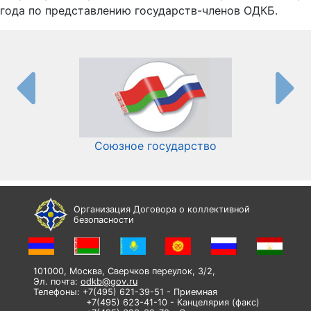
года по представлению государств-членов ОДКБ.
Союзное государство
И
Организация Договора о коллективной
безопасности
101000, Москва, Сверчков переулок, 3/2,
Эл. почта:
odkb@gov.ru
Телефоны: +7(495) 621-39-51 - Приемная
+7(495) 623-41-10 - Канцелярия (факс)