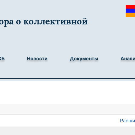
ора о коллективной
КБ
Новости
Документы
Анал
Расши