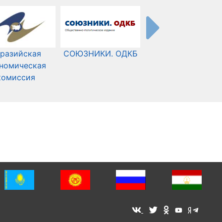
разийская
СОЮЗНИКИ. ОДКБ
Международный
номическая
Комитет Красного
комиссия
Креста