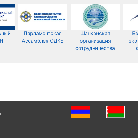
ьный
Парламентская
Шанхайская
Ев
СНГ
Ассамблея ОДКБ
организация
эко
сотрудничества
и