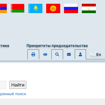
итика
Приоритеты председательства
Ru|
En
ренный поиск