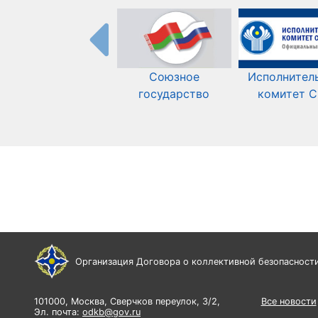
Союзное
Исполнител
государство
комитет 
Организация Договора о коллективной безопасност
101000, Москва, Сверчков переулок, 3/2,
Все новости
Эл. почта:
odkb@gov.ru