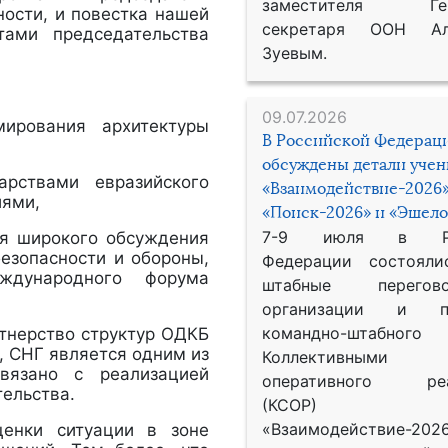
заместителя Гене
ности, и повестка нашей
секретаря ООН Ал
тами председательства
Зуевым.
09.07.2026
ирования архитектуры
В Российской Федерац
обсуждены детали уче
рствами евразийского
«Взаимодействие-2026»
иями,
«Поиск-2026» и «Эшело
7-9 июля в Рос
ля широкого обсуждения
езопасности и обороны,
Федерации состояли
ждународного форума
штабные перего
организации и пр
командно-штабного
тнерство структур ОДКБ
, СНГ является одним из
Коллективными
вязано с реализацией
оперативного реа
ельства.
(КСОР) 
«Взаимодействие-2026
ценки ситуации в зоне