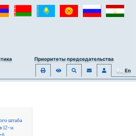
итика
Приоритеты председательства
Ru|
En
ого штаба
в 12-м
ей