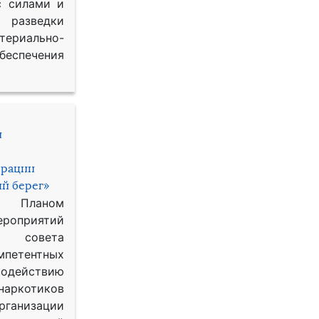
с силами и
азведки
ериально-
спечения
и
ерации
й берег»
с Планом
приятий
о совета
петентных
одействию
наркотиков
рганизации