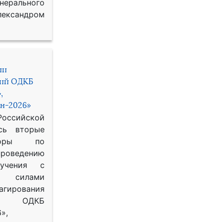
рального
ександром
ии
ний ОДКБ
,
н-2026»
сийской
сь вторые
воры по
оведению
 учения с
 силами
гирования
ОДКБ
»,