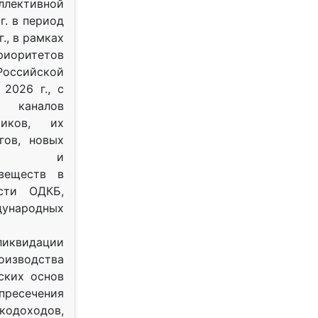
ективной
г. в период
г., в рамках
оритетов
оссийской
2026 г., с
 каналов
тиков, их
гов, новых
ных и
веществ в
ости ОДКБ,
ународных
ликвидации
оизводства
ских основ
 пресечения
одоходов,