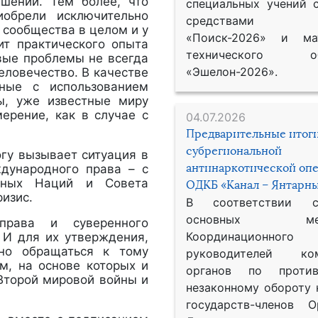
шений. Тем более, что
специальных учений 
иобрели исключительно
средствами р
 сообщества в целом и у
«Поиск-2026» и мат
ит практического опыта
технического обе
вые проблемы не всегда
«Эшелон-2026».
еловечество. В качестве
ные с использованием
бы, уже известные миру
ерение, как в случае с
04.07.2026
Предварительные итог
субрегиональной
гу вызывает ситуация в
антинаркотической оп
дународного права – с
енных Наций и Совета
ОДКБ «Канал – Янтарны
изис.
В соответствии 
основных меро
права и суверенного
Координационног
 И для их утверждения,
жно обращаться к тому
руководителей ком
м, на основе которых и
органов по против
 Второй мировой войны и
незаконному обороту 
государств-членов О