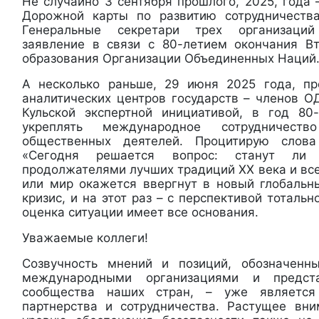
Не случайно 3 сентября прошлого, 2025, года
Дорожной карты по развитию сотрудничест
Генеральные секретари трех организаци
заявление в связи с 80-летием окончания В
образования Организации Объединенных Наций
А несколько раньше, 29 июня 2025 года, пр
аналитических центров государств – членов О
Кульской экспертной инициативой, в год 80
укреплять международное сотрудничеств
общественных деятелей. Процитирую слова
«Сегодня решается вопрос: станут ли
продолжателями лучших традиций ХХ века и вс
или мир окажется ввергнут в новый глобальн
кризис, и на этот раз – с перспективой тоталь
оценка ситуации имеет все основания.
Уважаемые коллеги!
Созвучность мнений и позиций, обозначенн
международными организациями и предста
сообщества наших стран, – уже является
партнерства и сотрудничества. Растущее вн