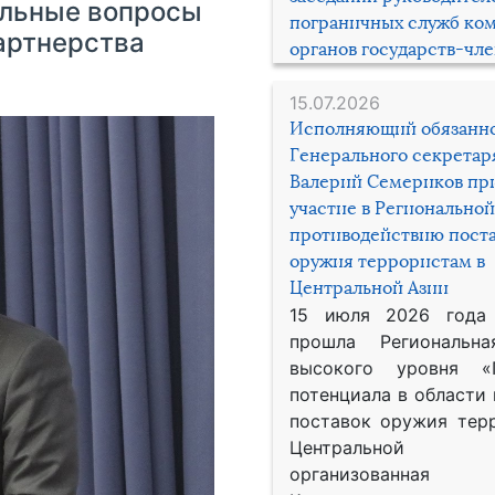
альные вопросы
пограничных служб ко
артнерства
органов государств-чл
15.07.2026
Исполняющий обязанн
Генерального секрета
Валерий Семериков пр
участие в Региональной
противодействию пост
оружия террористам в
Центральной Азии
15 июля 2026 года
прошла Региональна
высокого уровня «
потенциала в области
поставок оружия тер
Центральной 
организованная