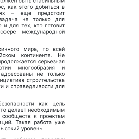
должен быть стабильным
с, как этого добиться в
иях – еще предстоит
 задача не только для
 и для тех, кто готовит
 сфере международной
ричного мира, по всей
йском континенте. Не
продолжается серьезная
артии многообразия и
 адресованы не только
нициатива строительства
ти и справедливости для
безопасности как цель
 Это делает необходимым
о сообществ к проектам
аций. Такая работа уже
высокий уровень.