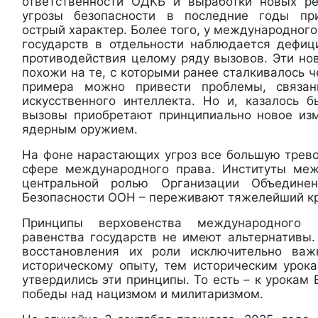
ответственности ОДКБ и выработки новых ре
угрозы безопасности в последние годы пр
острый характер. Более того, у международного
государств в отдельности наблюдается дефиц
противодействия целому ряду вызовов. Эти но
похожи на те, с которыми ранее сталкивалось ч
примера можно привести проблемы, связан
искусственного интеллекта. Но и, казалось 
вызовы приобретают принципиально новое изм
ядерным оружием.
На фоне нарастающих угроз все большую трево
сфере международного права. Институты меж
центральной ролью Организации Объедин
Безопасности ООН – переживают тяжелейший кр
Принципы верховенства международного 
равенства государств не имеют альтернативы.
восстановления их роли исключительно ва
историческому опыту, тем историческим урока
утвердились эти принципы. То есть – к урокам
победы над нацизмом и милитаризмом.