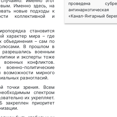
случайно: именно этот
проведена субрег
евым. Именно здесь, на
антинаркотическая
овать новые подходы к
«Канал-Янтарный берег
ости коллективной и
иропорядка становится
ый характер мира – где
их объединения – сам по
полюсами. В прошлом в
о разрешались военным
олитики и эксперты тоже
 военных конфликтов.
 военно-политические
я возможности мирного
циальных разногласий.
й точки зрения. Всем
 необходимым спектром
овательно их укрепляет.
Б закреплен приоритет
низации.