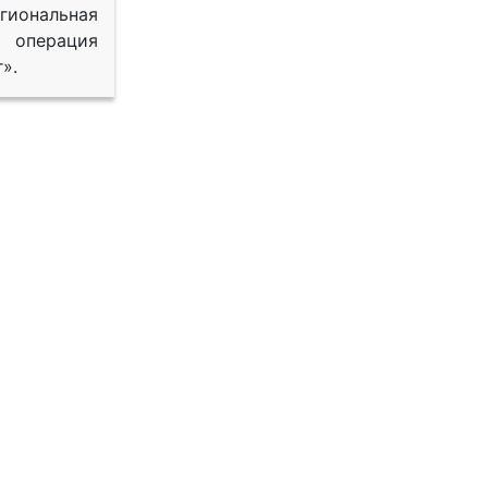
иональная
 операция
».