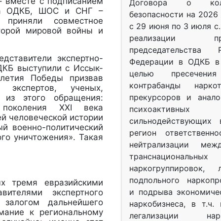
 – вместе с подписанием
Договора о колл
ва ОДКБ, ШОС и СНГ –
безопасности на 2026 
й приняли совместное
с 29 июня по 3 июля с.
торой мировой войны и
реализации при
.
председательства Р
едставители экспертно-
Федерации в ОДКБ в 
ДКБ выступили с Иссык-
целью пресечения
-летия Победы призвав
контрабанды нарко
о экспертов, ученых,
прекурсоров и анало
 из этого обращения:
 поколения XXI века
психоактив
ей человеческой истории
сильнодействующих 
ый военно-политический
регион ответственн
ного уничтожения». Такая
нейтрализации межд
транснациональных
наркогруппировок, 
подпольного наркопр
ых тремя евразийскими
и подрыва экономиче
вителями экспертного
 залогом дальнейшего
наркобизнеса, в т.ч.
имание к региональному
легализации нарк