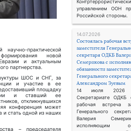
Контртеррористическ
управлением ООН пр
Российской стороны.
14.07.2026
Состоялась рабочая вс
заместителя Генеральн
 научно-практической
секретаря ОДКБ Валер
формирования новой
 Евразии и актуальным
Семерикова с исполн
ого партнерства.
обязанности заместите
Генерального секрета
руктуры ШОС и СНГ, за
Александром Зуевым
енции и участие в ее
редоставивший площадку
14 июля 2026
нции и ставший ее
Секретариате ОДКБ 
стников, откликнувшихся
рабочая встреча за
няя конференция может
Генерального секре
 и стать одной из наших
Валерия Семер
исполняющим обя
рства – председателя