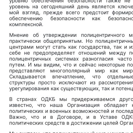
уровню обеспечения безопасности также не 
уровень на сегодняшний день является ключ
мой взгляд, прежде всего предстоит формир
обеспечению безопасности как безопасн
комплексной.
Мнение об утверждении полицентричного м
практически общепринятым. Но полицентричн
центрами могут стать как государства, так и 
себе не предопределяет отношений между 
полицентричных системах разногласия част
путем. И мы видим, что и сейчас некоторые п
представляют многополярный мир как мир
Складывается впечатление, что отдельные
структуры просто исключают из рассмотрени
урегулирования как существующих, так и потен
В странах ОДКБ мы придерживаемся друго
известно, что наша Организация обладает
политических и военных возможностей и послед
Важно, что и в Договоре, и в Уставе ОДК
политических средств в достижении целей Орга