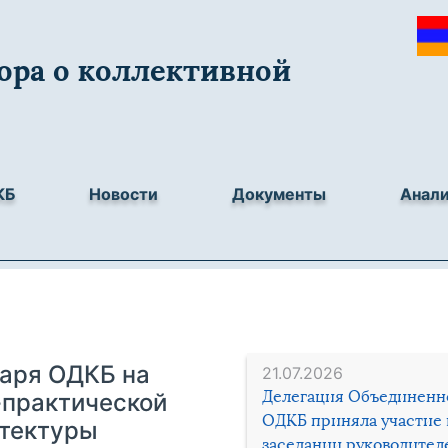
ора о коллективной
КБ
Новости
Документы
Анал
таря ОДКБ на
21.07.2026
Делегация Объединенн
практической
ОДКБ приняла участие 
итектуры
заседании руководител