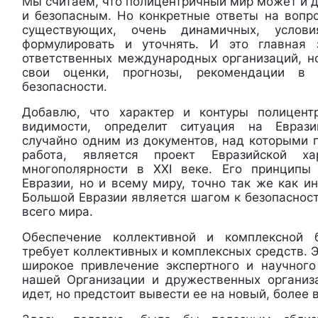
Мы считаем, что полицентричный мир может и 
и безопасным. Но конкретные ответы на вопро
существующих, очень динамичных, услов
формулировать и уточнять. И это главная
ответственных международных организаций, но
свои оценки, прогнозы, рекомендации в
безопасности.
Добавлю, что характер и контуры полицент
видимости, определит ситуация на Еврази
случайно одним из документов, над которыми 
работа, является проект Евразийской х
многополярности в XXI веке. Его принципы
Евразии, но и всему миру, точно так же как и
Большой Евразии является шагом к безопаснос
всего мира.
Обеспечение коллективной и комплексной 
требует коллективных и комплексных средств.
широкое привлечение экспертного и научног
нашей Организации и дружественных организ
идет, но предстоит вывести ее на новый, более 