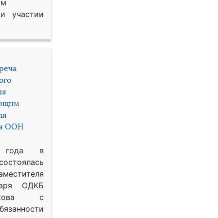
им
и участии
треча
ого
ия
яющим
ля
ря ООН
 года в
состоялась
местителя
таря ОДКБ
икова с
занности