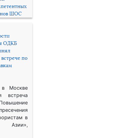
мпетентных
енов ШОС
ости
ря ОДКБ
инял
 встрече по
авкам
 в Москве
я встреча
Повышение
 пресечения
рористам в
Азии»,