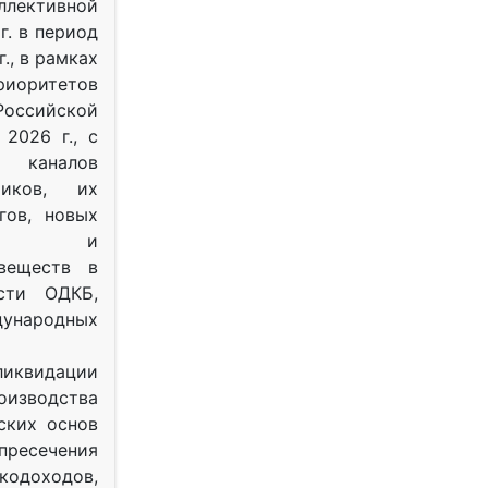
ективной
г. в период
г., в рамках
оритетов
оссийской
2026 г., с
 каналов
тиков, их
гов, новых
ных и
веществ в
ости ОДКБ,
ународных
ликвидации
оизводства
ских основ
 пресечения
одоходов,