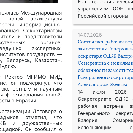
Контртеррористическ
управлением ООН пр
стоялась Международная
Российской стороны.
ры новой архитектуры
опросы информационно-
ованная Секретариатом
14.07.2026
ители и представители
Состоялась рабочая вс
рственных органов,
едущих экспертных,
заместителя Генеральн
институтов государств —
секретаря ОДКБ Валер
 Беларусь, Казахстан,
Семерикова с исполн
Индию.
обязанности заместите
пил Ректор МГИМО МИД
Генерального секрета
ие, он подчеркнул, что
Александром Зуевым
 экспертным и научным
14 июля 2026
я формирования новой,
Секретариате ОДКБ 
сти в Евразии.
рабочая встреча за
Организации Договора о
Генерального секре
садыков отметил, что
Валерия Семер
ДКБ и дружественных
исполняющим обя
лощадкой. Он сообщил о