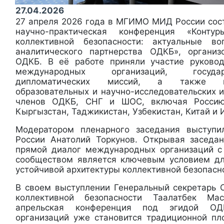
27.04.2026
27 апреля 2026 года в МГИМО МИД России со
научно-практическая конференция «Конту
коллективной безопасности: актуальные в
аналитического партнерства ОДКБ», организ
ОДКБ. В её работе приняли участие руковод
международных организаций, госуда
дипломатических миссий, а также в
образовательных и научно-исследовательских 
членов ОДКБ, СНГ и ШОС, включая Россию,
Кыргызстан, Таджикистан, Узбекистан, Китай и 
Модератором пленарного заседания высту
России Анатолий Торкунов. Открывая заседан
прямой диалог международных организаций с
сообществом является ключевым условием дл
устойчивой архитектуры коллективной безопасно
В своем выступлении Генеральный секретарь 
коллективной безопасности Таалатбек Ма
апрельская конференция под эгидой О
организаций уже становится традиционной п