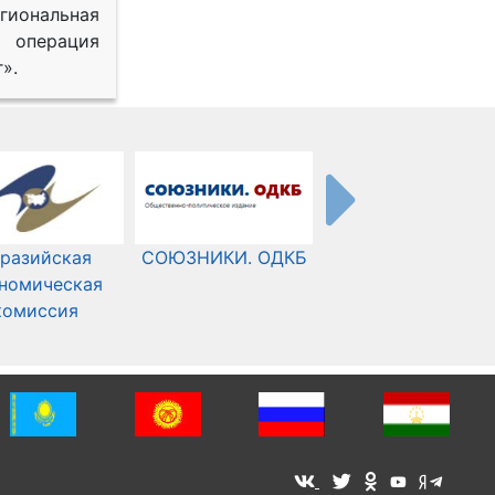
иональная
 операция
».
разийская
СОЮЗНИКИ. ОДКБ
Международный
номическая
Комитет Красного
комиссия
Креста