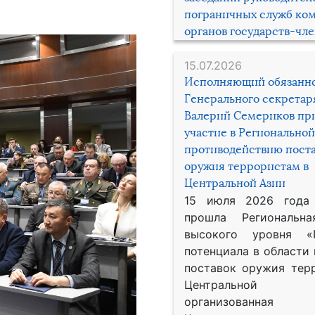
пограничных служб ко
органов государств-чл
15.07.2026
Исполняющий обязанн
Генерального секрета
Валерий Семериков пр
участие в Региональной
противодействию пост
оружия террористам в
Центральной Азии
15 июля 2026 года
прошла Региональна
высокого уровня «
потенциала в области
поставок оружия тер
Центральной 
организованная