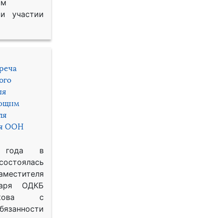
им
и участии
треча
ого
ия
яющим
ля
ря ООН
 года в
состоялась
местителя
таря ОДКБ
икова с
занности