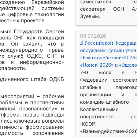
заместителя Гене
созданию Евразийской
действующей системы
секретаря ООН Ал
ые цифровые технологии
Зуевым.
местных проектов.
имых Государств Сергей
09.07.2026
роль СНГ как площадки
В Российской Федерац
ов. Он заявил, что в
международного права
обсуждены детали уче
ких служб ОДКБ, СНГ и
«Взаимодействие-2026»
ов к информационно-
«Поиск-2026» и «Эшело
опасности.
7-9 июля в Рос
ъединенного штаба ОДКБ
Федерации состояли
штабные перего
организации и пр
 мероприятий – рабочей
командно-штабного
проблемы и перспективы
тивной безопасности» и
Коллективными
латформа: новые подходы
оперативного реа
дались ключевые вопросы
(КСОР) 
ратимость формирования
«Взаимодействие-2026
одимость сопряжения