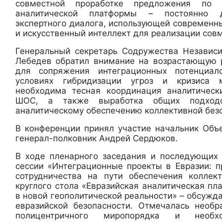
совместной проработке предложения по 
аналитической платформы – постоянно 
экспертного диалога, использующей современн
и искусственный интеллект для реализации сов
Генеральный секретарь Содружества Независ
Лебедев обратил внимание на возрастающую 
для сопряжения интеграционных потенциал
условиях гибридизации угроз и кризиса 
необходима тесная координация аналитичес
ШОС, а также выработка общих подход
аналитическому обеспечению коллективной без
В конференции принял участие начальник Об
генерал-полковник Андрей Сердюков.
В ходе пленарного заседания и последующих
сессии «Интеграционные проекты в Евразии: 
сотрудничества на пути обеспечения коллек
круглого стола «Евразийская аналитическая п
в новой геополитической реальности» – обсуж
евразийской безопасности. Отмечалась необ
полицентричного миропорядка и необх