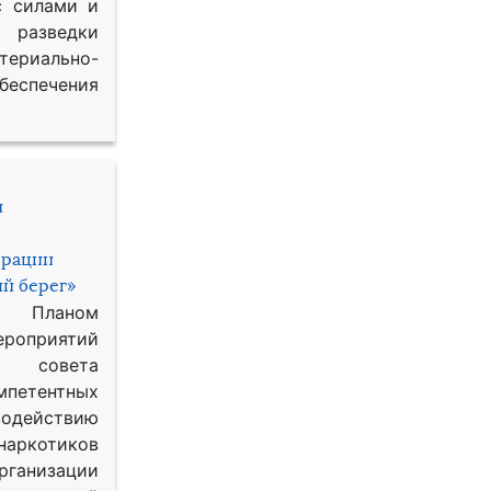
с силами и
азведки
ериально-
спечения
и
ерации
й берег»
с Планом
приятий
о совета
петентных
одействию
наркотиков
рганизации