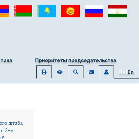
итика
Приоритеты председательства
Ru|
En
ого штаба
в 12-м
ей