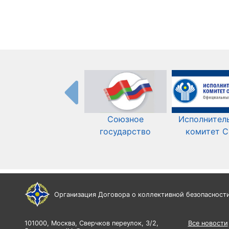
Союзное
Исполнител
государство
комитет 
Организация Договора о коллективной безопасност
101000, Москва, Сверчков переулок, 3/2,
Все новости