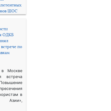
мпетентных
енов ШОС
ости
ря ОДКБ
инял
 встрече по
авкам
 в Москве
я встреча
Повышение
 пресечения
рористам в
Азии»,