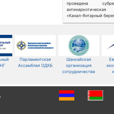
проведена субрег
антинаркотическая
«Канал-Янтарный берег
ьный
Парламентская
Шанхайская
Ев
СНГ
Ассамблея ОДКБ
организация
эко
сотрудничества
и