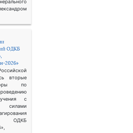
рального
ександром
ии
ний ОДКБ
,
н-2026»
сийской
сь вторые
воры по
оведению
 учения с
 силами
гирования
ОДКБ
»,