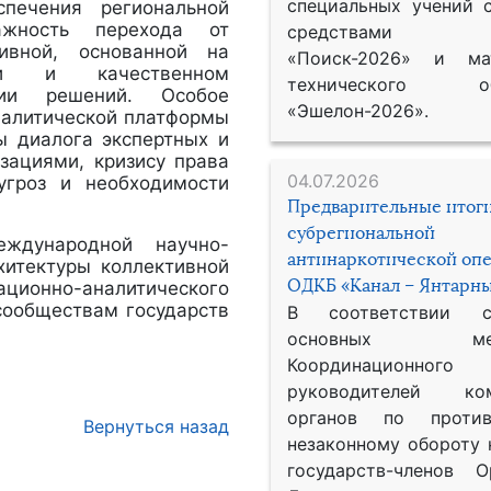
специальных учений 
ечения региональной
важность перехода от
средствами р
ивной, основанной на
«Поиск-2026» и мат
нии и качественном
технического обе
ении решений. Особое
«Эшелон-2026».
налитической платформы
ы диалога экспертных и
зациями, кризису права
04.07.2026
угроз и необходимости
Предварительные итог
субрегиональной
ждународной научно-
антинаркотической оп
хитектуры коллективной
ОДКБ «Канал – Янтарны
ционно-аналитического
сообществам государств
В соответствии 
основных меро
Координационног
руководителей ком
органов по против
Вернуться назад
незаконному обороту 
государств-членов О