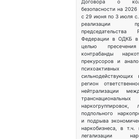
Договора о колл
безопасности на 2026 
с 29 июня по 3 июля с.
реализации при
председательства Р
Федерации в ОДКБ в 
целью пресечения
контрабанды нарко
прекурсоров и анало
психоактив
сильнодействующих 
регион ответственн
нейтрализации межд
транснациональных
наркогруппировок, 
подпольного наркопр
и подрыва экономиче
наркобизнеса, в т.ч.
легализации нарк