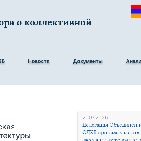
ора о коллективной
КБ
Новости
Документы
Анал
21.07.2026
Делегация Объединенн
ская
ОДКБ приняла участие 
итектуры
заседании руководител