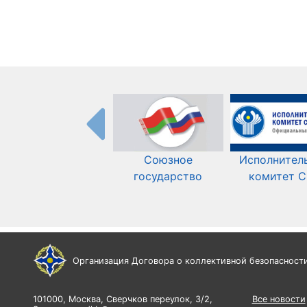
Союзное
Исполнител
государство
комитет 
Организация Договора о коллективной безопасност
101000, Москва, Сверчков переулок, 3/2,
Все новости