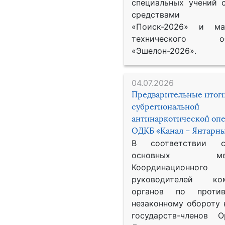
специальных учений 
средствами р
«Поиск-2026» и мат
технического обе
«Эшелон-2026».
04.07.2026
Предварительные итог
субрегиональной
антинаркотической оп
ОДКБ «Канал – Янтарны
В соответствии 
основных меро
Координационног
руководителей ком
органов по против
незаконному обороту 
государств-членов О