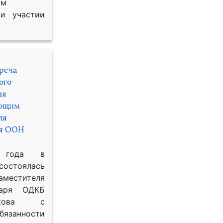
им
и участии
треча
ого
ия
яющим
ля
ря ООН
 года в
состоялась
местителя
таря ОДКБ
икова с
занности