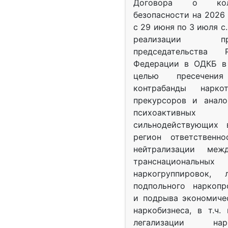
Договора о колл
безопасности на 2026 
с 29 июня по 3 июля с.
реализации при
председательства Р
Федерации в ОДКБ в 
целью пресечения
контрабанды нарко
прекурсоров и анало
психоактив
сильнодействующих 
регион ответственн
нейтрализации межд
транснациональных
наркогруппировок, 
подпольного наркопр
и подрыва экономиче
наркобизнеса, в т.ч.
легализации нарк