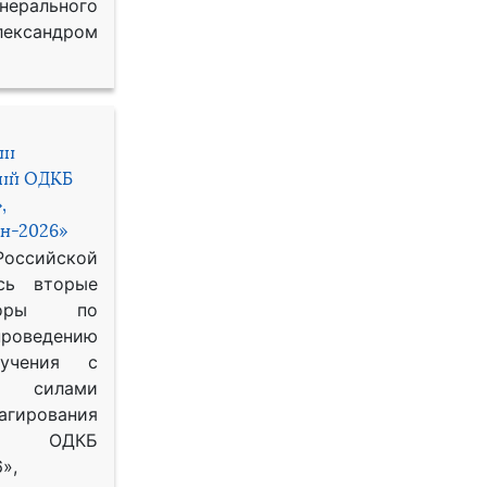
рального
ександром
ии
ний ОДКБ
,
н-2026»
сийской
сь вторые
воры по
оведению
 учения с
 силами
гирования
ОДКБ
»,