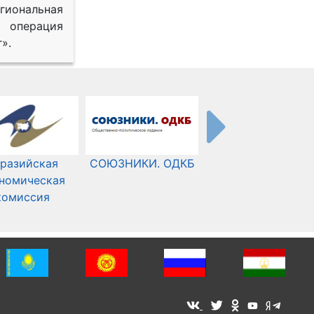
иональная
 операция
».
разийская
СОЮЗНИКИ. ОДКБ
Международный
номическая
Комитет Красного
комиссия
Креста