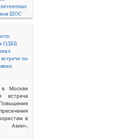
мпетентных
енов ШОС
ости
ря ОДКБ
инял
 встрече по
авкам
 в Москве
я встреча
Повышение
 пресечения
рористам в
Азии»,