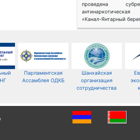
проведена субрег
антинаркотическая
«Канал-Янтарный берег
ьный
Парламентская
Шанхайская
Ев
СНГ
Ассамблея ОДКБ
организация
эко
сотрудничества
и