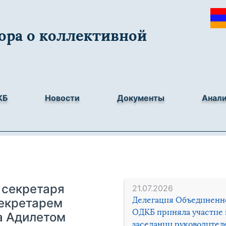
ора о коллективной
КБ
Новости
Документы
Анал
 секретаря
21.07.2026
Делегация Объединенн
екретарем
ОДКБ приняла участие 
а Адилетом
заседании руководител