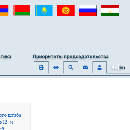
итика
Приоритеты председательства
Ru|
En
ого штаба
в 12-м
ей