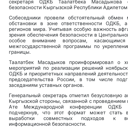
секретаря ОДКБ Таалатбека Масадыкова 
безопасности Кыргызской Республики Адилетом
Собеседники провели обстоятельный обмен 
обстановки в зоне ответственности ОДКБ, 
регионов мира. Учитывая особую важность афг
зрения обеспечения безопасности в Центрально
особое внимание вопросам, касающимся
межгосударственной программы по укреплени
границы.
Таалатбек Масадыков проинформировал о х
мероприятий по реализации решений ноябрьско
ОДКБ и приоритетных направлений деятельност
председательства России, в том числе под
заседаниям уставных органов.
Генеральный секретарь отметил безусловную а
Кыргызской стороны, связанной с проведением в
Ате Международной конференции ОДКБ по
подчеркнув, что этот формат может стать
выработки совместных подходов к во
информационной безопасности.