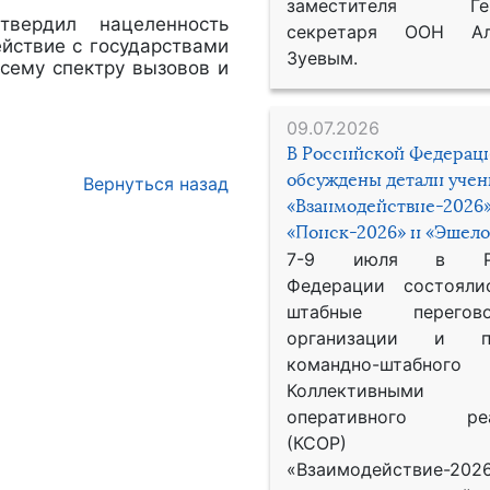
заместителя Гене
вердил нацеленность
секретаря ООН Ал
йствие с государствами
Зуевым.
сему спектру вызовов и
09.07.2026
В Российской Федерац
обсуждены детали уче
Вернуться назад
«Взаимодействие-2026»
«Поиск-2026» и «Эшело
7-9 июля в Рос
Федерации состояли
штабные перего
организации и пр
командно-штабного
Коллективными
оперативного реа
(КСОР) 
«Взаимодействие-2026