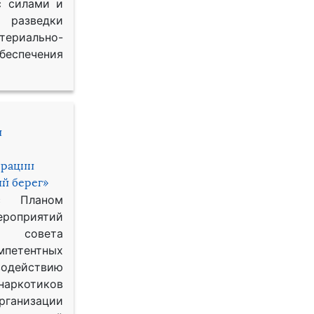
с силами и
азведки
ериально-
спечения
и
ерации
й берег»
с Планом
приятий
о совета
петентных
одействию
наркотиков
рганизации