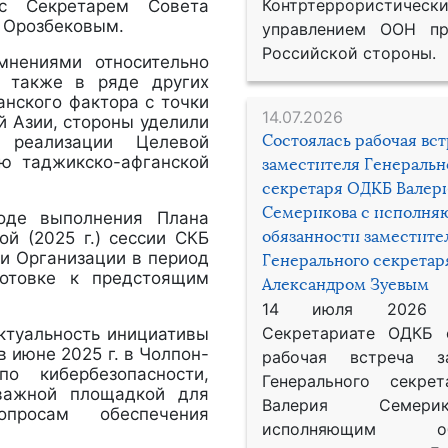
Контртеррористическ
с Секретарем Совета
 Орозбековым.
управлением ООН пр
Российской стороны.
мнениями относительно
а также в ряде других
анского фактора с точки
14.07.2026
й Азии, стороны уделили
Состоялась рабочая вс
 реализации Целевой
ю таджикско-афганской
заместителя Генеральн
секретаря ОДКБ Валер
Семерикова с исполн
оде выполнения Плана
обязанности заместите
й (2025 г.) сессии СКБ
и Организации в период
Генерального секрета
готовке к предстоящим
Александром Зуевым
14 июля 2026
Секретариате ОДКБ 
ктуальность инициативы
 июне 2025 г. в Чолпон-
рабочая встреча за
 кибербезопасности,
Генерального секре
 важной площадкой для
Валерия Семер
просам обеспечения
исполняющим обя