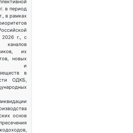
ективной
г. в период
г., в рамках
оритетов
оссийской
2026 г., с
 каналов
тиков, их
гов, новых
ных и
веществ в
ости ОДКБ,
ународных
ликвидации
оизводства
ских основ
 пресечения
одоходов,