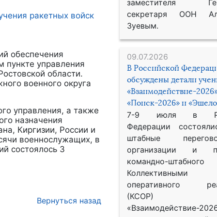
заместителя Гене
секретаря ООН Ал
Зуевым.
ий обеспечения
09.07.2026
м пункте управления
В Российской Федерац
Ростовской области.
обсуждены детали уче
ного военного округа
«Взаимодействие-2026»
«Поиск-2026» и «Эшело
ого управления, а также
7-9 июля в Рос
ого назначения
Федерации состояли
на, Киргизии, России и
штабные перего
сячи военнослужащих, в
ий состоялось 3
организации и пр
командно-штабного
Коллективными
оперативного реа
(КСОР) 
Вернуться назад
«Взаимодействие-2026