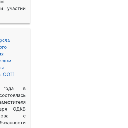
им
и участии
треча
ого
ия
яющим
ля
ря ООН
 года в
состоялась
местителя
таря ОДКБ
икова с
занности