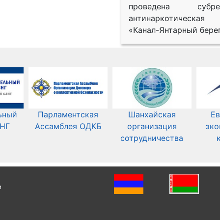
проведена субрег
антинаркотическая
«Канал-Янтарный берег
ьный
Парламентская
Шанхайская
Ев
СНГ
Ассамблея ОДКБ
организация
эко
сотрудничества
и