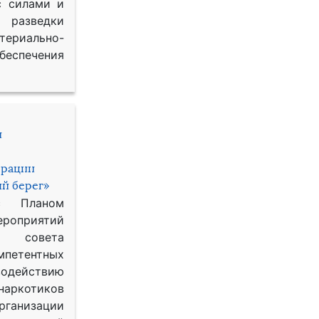
с силами и
азведки
ериально-
спечения
и
ерации
й берег»
с Планом
приятий
о совета
петентных
одействию
наркотиков
рганизации