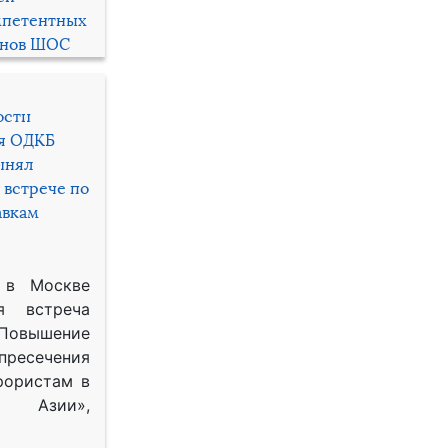
мпетентных
енов ШОС
ости
ря ОДКБ
инял
 встрече по
авкам
 в Москве
я встреча
Повышение
 пресечения
рористам в
Азии»,