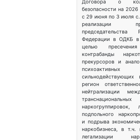
Договора о колл
безопасности на 2026 
с 29 июня по 3 июля с.
реализации при
председательства Р
Федерации в ОДКБ в 
целью пресечения
контрабанды нарко
прекурсоров и анало
психоактив
сильнодействующих 
регион ответственн
нейтрализации межд
транснациональных
наркогруппировок, 
подпольного наркопр
и подрыва экономиче
наркобизнеса, в т.ч.
легализации нарк