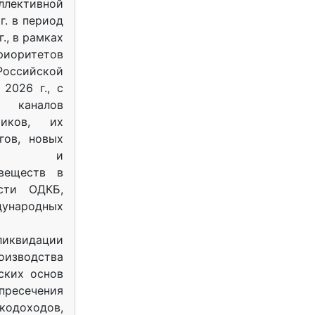
ективной
г. в период
г., в рамках
оритетов
оссийской
2026 г., с
 каналов
тиков, их
гов, новых
ных и
веществ в
ости ОДКБ,
ународных
ликвидации
оизводства
ских основ
 пресечения
одоходов,