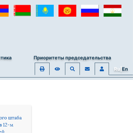
итика
Приоритеты председательства
Ru|
En
ого штаба
в 12-м
ей