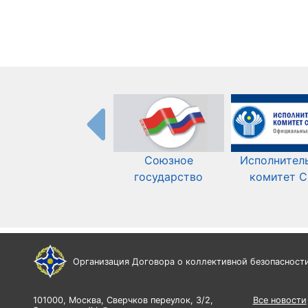
Союзное
Исполнител
государство
комитет 
Организация Договора о коллективной безопасност
101000, Москва, Сверчков переулок, 3/2,
Все новости