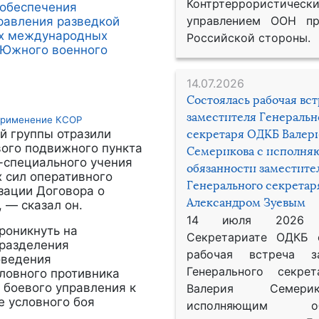
Контртеррористическ
обеспечения
управлением ООН пр
равления разведкой
ях международных
Российской стороны.
 Южного военного
14.07.2026
Состоялась рабочая вс
заместителя Генеральн
 применение КСОР
й группы отразили
секретаря ОДКБ Валер
вого подвижного пункта
Семерикова с исполн
-специального учения
обязанности заместите
 сил оперативного
Генерального секрета
зации Договора о
Александром Зуевым
 — сказал он.
14 июля 2026
роникнуть на
Секретариате ОДКБ 
дразделения
рабочая встреча за
оведения
Генерального секре
ловного противника
 боевого управления к
Валерия Семер
е условного боя
исполняющим обя