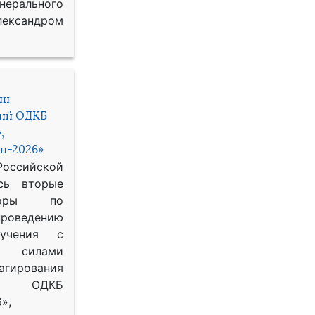
рального
ександром
ии
ний ОДКБ
,
н-2026»
сийской
сь вторые
воры по
оведению
 учения с
 силами
гирования
ОДКБ
»,