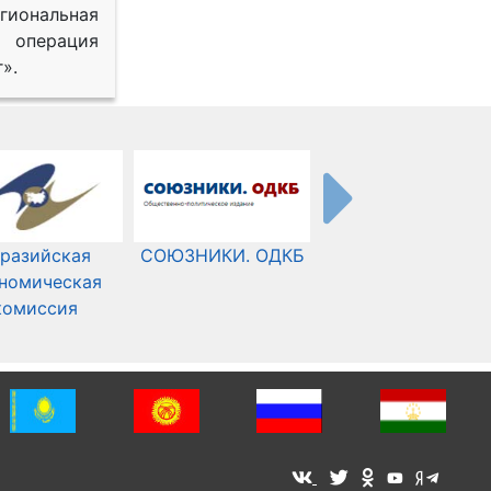
иональная
 операция
».
разийская
СОЮЗНИКИ. ОДКБ
Международный
номическая
Комитет Красного
комиссия
Креста