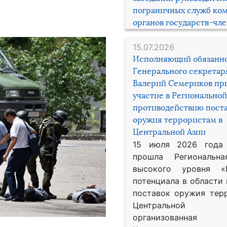
пограничных служб ко
органов государств-чл
15.07.2026
Исполняющий обязанн
Генерального секрета
Валерий Семериков пр
участие в Региональной
противодействию пост
оружия террористам в
Центральной Азии
15 июля 2026 года
прошла Региональна
высокого уровня «
потенциала в области
поставок оружия тер
Центральной 
организованная