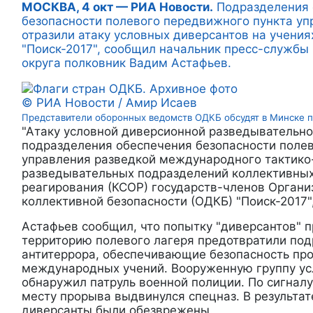
МОСКВА, 4 окт — РИА Новости.
Подразделения 
безопасности полевого передвижного пункта уп
отразили атаку условных диверсантов на учени
"Поиск-2017", сообщил начальник пресс-службы
округа полковник Вадим Астафьев.
© РИА Новости / Амир Исаев
Представители оборонных ведомств ОДКБ обсудят в Минске
"Атаку условной диверсионной разведывательно
подразделения обеспечения безопасности поле
управления разведкой международного тактико
разведывательных подразделений коллективных
реагирования (КСОР) государств-членов Органи
коллективной безопасности (ОДКБ) "Поиск-2017",
Астафьев сообщил, что попытку "диверсантов" п
территорию полевого лагеря предотвратили по
антитеррора, обеспечивающие безопасность пр
международных учений. Вооруженную группу ус
обнаружил патруль военной полиции. По сигналу
месту прорыва выдвинулся спецназ. В результат
диверсанты были обезврежены.