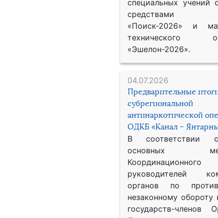
специальных учений 
средствами р
«Поиск-2026» и мат
технического обе
«Эшелон-2026».
04.07.2026
Предварительные итог
субрегиональной
антинаркотической оп
ОДКБ «Канал – Янтарны
В соответствии 
основных меро
Координационног
руководителей ком
органов по против
незаконному обороту 
государств-членов О