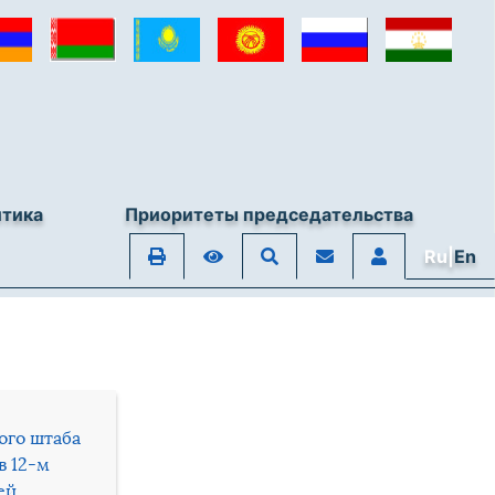
итика
Приоритеты председательства
Ru|
En
ого штаба
в 12-м
ей