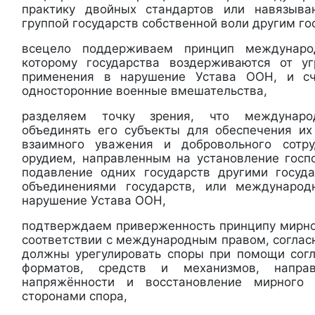
практику двойных стандартов или навязыва
группой государств собственной воли другим го
всецело поддерживаем принцип международ
которому государства воздерживаются от у
применения в нарушение Устава ООН, и с
односторонние военные вмешательства,
разделяем точку зрения, что междунаро
объединять его субъекты для обеспечения их
взаимного уважения и добровольного сотр
орудием, направленным на установление госп
подавление одних государств другими госуд
объединениями государств, или междунаро
нарушение Устава ООН,
подтверждаем приверженность принципу мирно
соответствии с международным правом, соглас
должны урегулировать споры при помощи сог
форматов, средств и механизмов, напра
напряжённости и восстановление мирного 
сторонами спора,