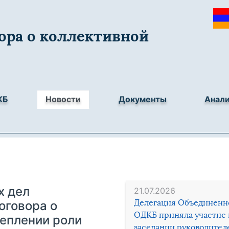
ора о коллективной
КБ
Новости
Документы
Анал
х дел
21.07.2026
Делегация Объединенн
оговора о
ОДКБ приняла участие 
реплении роли
заседании руководител