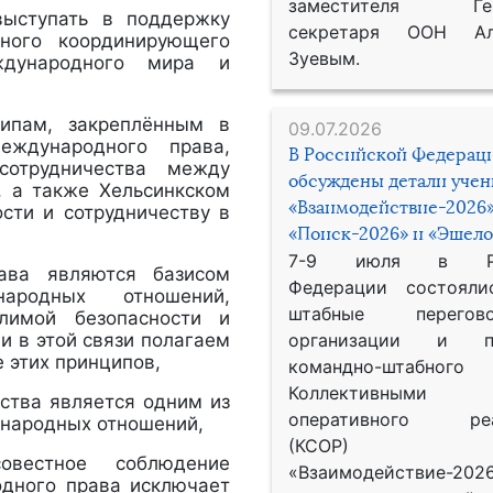
заместителя Гене
выступать в поддержку
секретаря ООН Ал
ного координирующего
Зуевым.
ждународного мира и
ипам, закреплённым в
09.07.2026
ждународного права,
В Российской Федерац
сотрудничества между
обсуждены детали уче
, а также Хельсинкском
«Взаимодействие-2026»
сти и сотрудничеству в
«Поиск-2026» и «Эшело
7-9 июля в Рос
ава являются базисом
Федерации состояли
ародных отношений,
штабные перего
лимой безопасности и
и в этой связи полагаем
организации и пр
 этих принципов,
командно-штабного
Коллективными
ства является одним из
оперативного реа
ународных отношений,
(КСОР) 
вестное соблюдение
«Взаимодействие-2026
дного права исключает