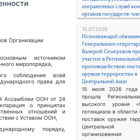
енности
пограничных служб ко
органов государств-чл
15.07.2026
Исполняющий обязанн
нов Организации
Генерального секрета
Валерий Семериков пр
основным источником
участие в Региональной
нного миропорядка,
противодействию пост
оружия террористам в
ного соблюдения всей
дународного права для
Центральной Азии
15 июля 2026 года
прошла Региональна
ой Ассамблеи ООН от 24
высокого уровня «
екларация о принципах
ственных отношений и
потенциала в области
ствии с Уставом ООН,
поставок оружия тер
Центральной 
ународному порядку,
организованная