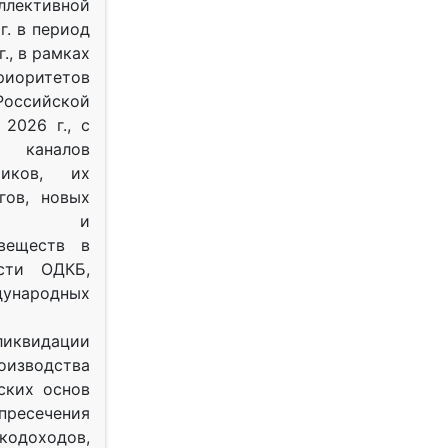
ективной
г. в период
г., в рамках
оритетов
оссийской
2026 г., с
 каналов
тиков, их
гов, новых
ных и
веществ в
ости ОДКБ,
ународных
ликвидации
оизводства
ских основ
 пресечения
одоходов,