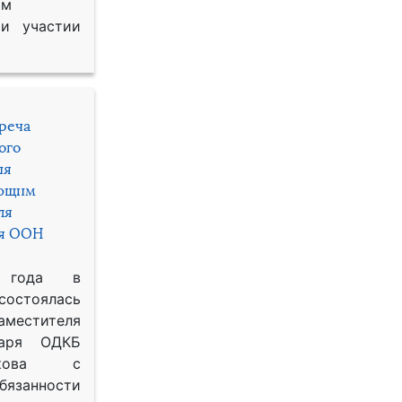
им
и участии
треча
ого
ия
яющим
ля
ря ООН
 года в
состоялась
местителя
таря ОДКБ
икова с
занности