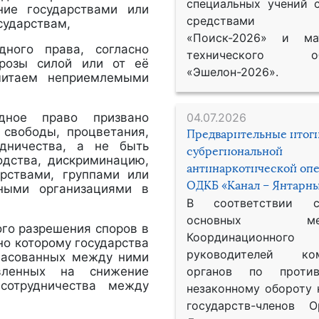
специальных учений 
ние государствами или
средствами р
сударствам,
«Поиск-2026» и мат
ного права, согласно
технического обе
грозы силой или от её
«Эшелон-2026».
читаем неприемлемыми
дное право призвано
04.07.2026
 свободы, процветания,
Предварительные итог
удничества, а не быть
субрегиональной
одства, дискриминацию,
антинаркотической оп
арствами, группами или
ОДКБ «Канал – Янтарны
дными организациями в
В соответствии 
основных меро
го разрешения споров в
Координационног
но которому государства
руководителей ком
ласованных между ними
вленных на снижение
органов по против
сотрудничества между
незаконному обороту 
государств-членов О