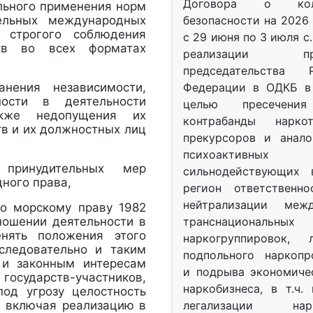
Договора о колл
льного применения норм
ельных международных
безопасности на 2026 
 строгого соблюдения
с 29 июня по 3 июля с.
ств во всех форматах
реализации при
председательства Р
нения независимости,
Федерации в ОДКБ в 
ности в деятельности
целью пресечения
акже недопущения их
контрабанды нарко
тв и их должностных лиц
прекурсоров и анало
психоактив
 принудительных мер
сильнодействующих 
ного права,
регион ответственн
нейтрализации межд
о морскому праву 1982
ношении деятельности в
транснациональных
нять положения этого
наркогруппировок, 
следовательно и таким
подпольного наркопр
 и законным интересам
и подрыва экономиче
 государств-участников,
наркобизнеса, в т.ч.
од угрозу целостность
, включая реализацию в
легализации нарк