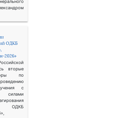
рального
ександром
ии
ний ОДКБ
,
н-2026»
сийской
сь вторые
воры по
оведению
 учения с
 силами
гирования
ОДКБ
»,