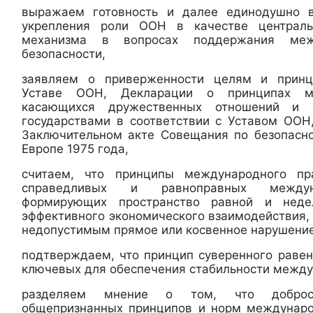
выражаем готовность и далее единодушно 
укрепления роли ООН в качестве централь
механизма в вопросах поддержания ме
безопасности,
заявляем о приверженности целям и принц
Уставе ООН, Декларации о принципах ме
касающихся дружественных отношений и 
государствами в соответствии с Уставом ООН
Заключительном акте Совещания по безопасно
Европе 1975 года,
считаем, что принципы международного пр
справедливых и равноправных междун
формирующих пространство равной и неде
эффективного экономического взаимодействия, 
недопустимым прямое или косвенное нарушение
подтверждаем, что принцип суверенного равен
ключевых для обеспечения стабильности межд
разделяем мнение о том, что добросо
общепризнанных принципов и норм междунаро