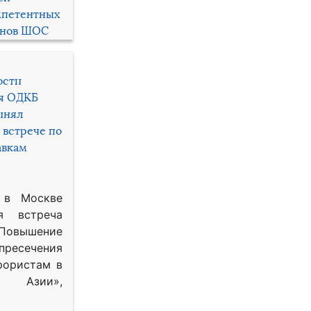
мпетентных
енов ШОС
ости
ря ОДКБ
инял
 встрече по
авкам
 в Москве
я встреча
Повышение
 пресечения
рористам в
Азии»,