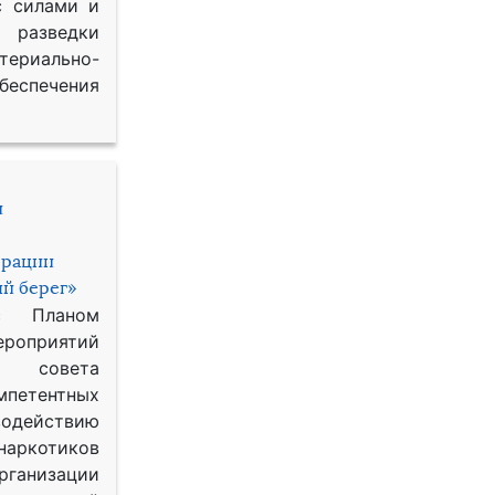
с силами и
азведки
ериально-
спечения
и
ерации
й берег»
с Планом
приятий
о совета
петентных
одействию
наркотиков
рганизации