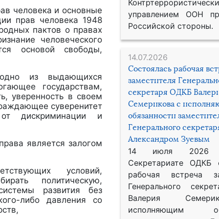
Контртеррористическ
рав человека и основные
управлением ООН пр
ции прав человека 1948
Российской стороны.
родных пактов о правах
ризнание человеческого
тся основой свободы,
14.07.2026
Состоялась рабочая вс
 одно из выдающихся
заместителя Генеральн
огающее государствам,
секретаря ОДКБ Валер
ь, уверенность в своем
Семерикова с исполн
ограждающее суверенитет
 от дискриминации и
обязанности заместите
Генерального секрета
Александром Зуевым
права является залогом
14 июля 2026
Секретариате ОДКБ 
етствующих условий,
рабочая встреча за
ирать политическую,
Генерального секре
системы развития без
Валерия Семер
кого-либо давления со
рств,
исполняющим обя