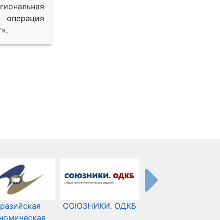
иональная
 операция
».
разийская
СОЮЗНИКИ. ОДКБ
Международный
номическая
Комитет Красного