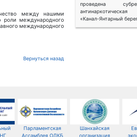
проведена субрег
антинаркотическая
ичество между нашими
«Канал-Янтарный берег
ю роли международного
равного международного
.
Вернуться назад
ьный
Парламентская
Шанхайская
Ев
СНГ
Ассамблея ОДКБ
организация
эко