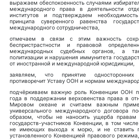
выражаем обеспокоенность случаями избирате
международного права в деятельности отд
институтов и подтверждаем необходимость
принципа суверенного равенства государ
международного сотрудничества,
отмечаем в связи с этим важность сохра
беспристрастности и правовой определен
международных судебных органов, а т
политизации и нарушения иммунитета государс
от иностранной и международной юрисдикции,
заявляем, что принятие односторонних
противоречит Уставу ООН и нормам международ
подчёркиваем важную роль Конвенции ООН п
года в поддержании верховенства права в от
Мировом океане и считаем важным приме
универсального международного договора по
образом, чтобы не наносить ущерба правам
государств-участников Конвенции, в том числе
не имеющих выхода к морю, и не ставить п
установленного Конвенцией правового режима