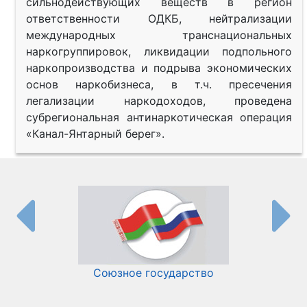
сильнодействующих веществ в регион
ответственности ОДКБ, нейтрализации
международных транснациональных
наркогруппировок, ликвидации подпольного
наркопроизводства и подрыва экономических
основ наркобизнеса, в т.ч. пресечения
легализации наркодоходов, проведена
субрегиональная антинаркотическая операция
«Канал-Янтарный берег».
Союзное государство
И