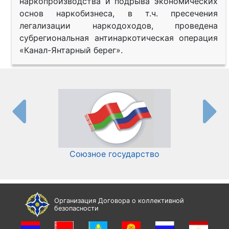
наркопроизводства и подрыва экономических
основ наркобизнеса, в т.ч. пресечения
легализации наркодоходов, проведена
субрегиональная антинаркотическая операция
«Канал-Янтарный берег».
Союзное государство
И
Организация Договора о коллективной
безопасности