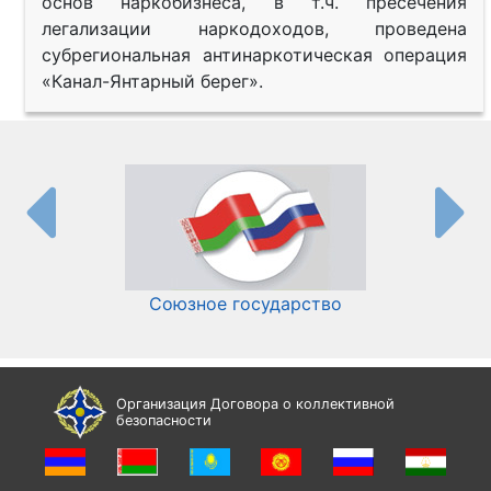
основ наркобизнеса, в т.ч. пресечения
легализации наркодоходов, проведена
субрегиональная антинаркотическая операция
«Канал-Янтарный берег».
Союзное государство
И
Организация Договора о коллективной
безопасности