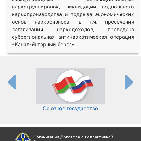
наркогруппировок, ликвидации подпольного
наркопроизводства и подрыва экономических
основ наркобизнеса, в т.ч. пресечения
легализации наркодоходов, проведена
субрегиональная антинаркотическая операция
«Канал-Янтарный берег».
Союзное государство
И
Организация Договора о коллективной