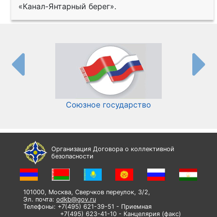
«Канал-Янтарный берег».
Союзное государство
И
Организация Договора о коллективной
безопасности
101000, Москва, Сверчков переулок, 3/2,
Эл. почта:
odkb@gov.ru
Телефоны: +7(495) 621-39-51 - Приемная
+7(495) 623-41-10 - Канцелярия (факс)