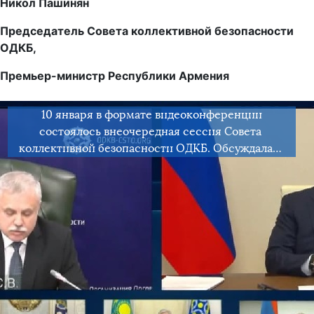
Никол Пашинян
Председатель Совета коллективной безопасности
ОДКБ,
Премьер-министр Республики Армения
10 января в формате видеоконференции
состоялось внеочередная сессия Совета
коллективной безопасности ОДКБ. Обсуждалась
ситуация в Республике Казахстан и меры по
нормализации обстановки в стране