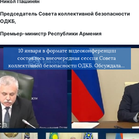
Никол Пашинян
Председатель Совета коллективной безопасности
ОДКБ,
Премьер-министр Республики Армения
10 января в формате видеоконференции
состоялось внеочередная сессия Совета
коллективной безопасности ОДКБ. Обсуждалась
ситуация в Республике Казахстан и меры по
нормализации обстановки в стране