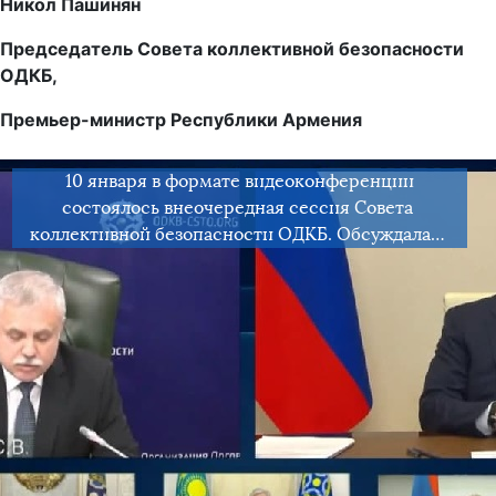
Никол Пашинян
Председатель Совета коллективной безопасности
ОДКБ,
Премьер-министр Республики Армения
10 января в формате видеоконференции
состоялось внеочередная сессия Совета
коллективной безопасности ОДКБ. Обсуждалась
ситуация в Республике Казахстан и меры по
нормализации обстановки в стране