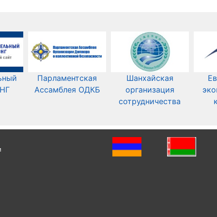
ьный
Парламентская
Шанхайская
Ев
СНГ
Ассамблея ОДКБ
организация
эко
сотрудничества
и