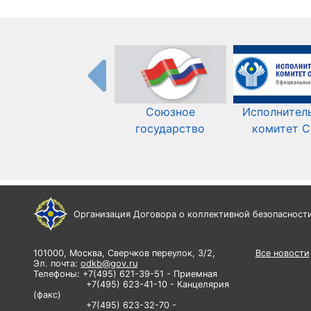
Союзное
Исполнител
государство
комитет 
Организация Договора о коллективной безопасност
101000, Москва, Сверчков переулок, 3/2,
Все новости
Эл. почта:
odkb@gov.ru
Телефоны: +7(495) 621-39-51 - Приемная
+7(495) 623-41-10 - Канцелярия
(факс)
+7(495) 623-32-70 -