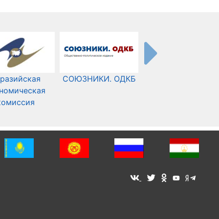
разийская
СОЮЗНИКИ. ОДКБ
Международный
номическая
Комитет Красного
комиссия
Креста