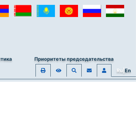
итика
Приоритеты председательства
Ru|
En