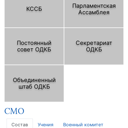
Парламентская
КССБ
Ассамблея
Постоянный
Секретариат
совет ОДКБ
ОДКБ
Объединенный
штаб ОДКБ
СМО
Состав
Учения
Военный комитет