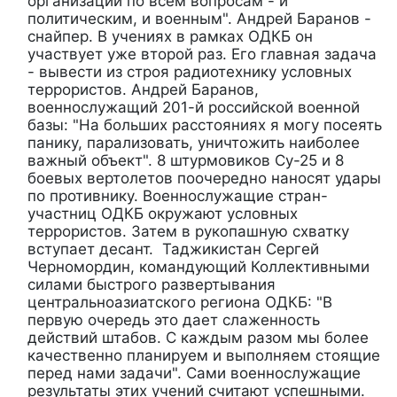
организации по всем вопросам - и
политическим, и военным". Андрей Баранов -
снайпер. В учениях в рамках ОДКБ он
участвует уже второй раз. Его главная задача
- вывести из строя радиотехнику условных
террористов. Андрей Баранов,
военнослужащий 201-й российской военной
базы: "На больших расстояниях я могу посеять
панику, парализовать, уничтожить наиболее
важный объект". 8 штурмовиков Су-25 и 8
боевых вертолетов поочередно наносят удары
по противнику. Военнослужащие стран-
участниц ОДКБ окружают условных
террористов. Затем в рукопашную схватку
вступает десант. Таджикистан Сергей
Черномордин, командующий Коллективными
силами быстрого развертывания
центральноазиатского региона ОДКБ: "В
первую очередь это дает слаженность
действий штабов. С каждым разом мы более
качественно планируем и выполняем стоящие
перед нами задачи". Сами военнослужащие
результаты этих учений считают успешными.