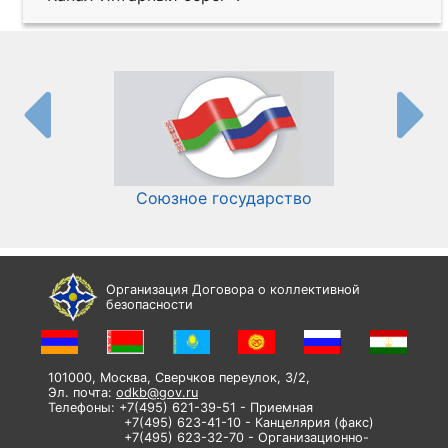
Союзное государство
И
Организация Договора о коллективной
безопасности
101000, Москва, Сверчков переулок, 3/2,
Эл. почта:
odkb@gov.ru
Телефоны: +7(495) 621-39-51 - Приемная
+7(495) 623-41-10 - Канцелярия (факс)
+7(495) 623-32-70 - Организационно-