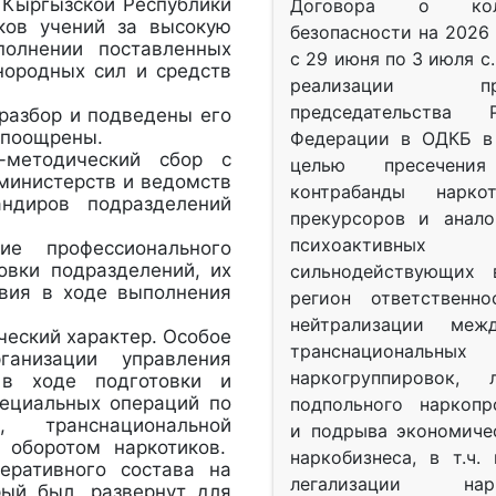
 Кыргызской Республики
Договора о колл
ков учений за высокую
безопасности на 2026 
полнении поставленных
с 29 июня по 3 июля с.
нородных сил и средств
реализации при
председательства Р
разбор и подведены его
ли поощрены.
Федерации в ОДКБ в 
-методический сбор с
целью пресечения
 министерств и ведомств
контрабанды нарко
ндиров подразделений
прекурсоров и анало
психоактив
е профессионального
овки подразделений, их
сильнодействующих 
твия в ходе выполнения
регион ответственн
нейтрализации межд
ический характер. Особое
транснациональных
анизации управления
наркогруппировок, 
 в ходе подготовки и
пециальных операций по
подпольного наркопр
 транснациональной
и подрыва экономиче
 оборотом наркотиков.
наркобизнеса, в т.ч.
еративного состава на
легализации нарк
рый был, развернут для