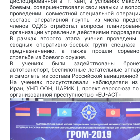
дислоцированной в г. Кант, в условиях макс
боевым, совершенствовали свои навыки и вопр
проведении совместной специальной операции
составе оперативной группы из числа предс
членов ОДКБ отработал вопросы планирован
организации управления действиями подраздел
В рамках второго этапа учения проведены 
сводных оперативно-боевых групп спецназа
предназначению, а также прошли соревно
стрельбе из боевого оружия.
В учениях были задействованы бронет
автотранспорт, беспилотные летательные аппа
и самолеты из состава Российской авиационной 
На учениях присутствовали наблюдатели из
Иран, УНП ООН, ЦАРИКЦ, проект евросоюза по 
организованной преступностью «EU-ACT»