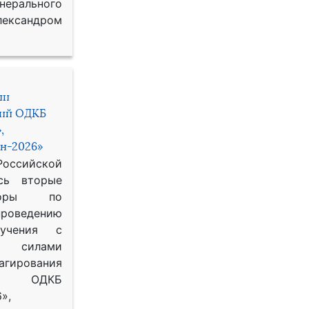
рального
ександром
ии
ний ОДКБ
,
н-2026»
сийской
сь вторые
воры по
оведению
 учения с
 силами
гирования
ОДКБ
»,