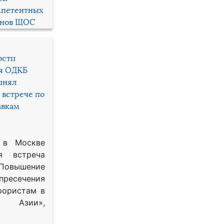
мпетентных
енов ШОС
ости
ря ОДКБ
инял
 встрече по
авкам
 в Москве
я встреча
Повышение
 пресечения
рористам в
Азии»,