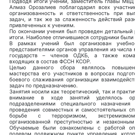
Подводя итоги учений, заместитель главы МВД
Алмаз Орозалиев поблагодарил всех участни
организованность и ответственность при вы
задач, и так же за слаженность действий раз
привлеченных к учениям.
По окончании учения был проведен детальный 
итоги. Наиболее отличившиеся сотрудники бы
В рамках учений был организован учебно
представителями органов управления из числа
государств – членов ОДКБ, а также кома
входящих в состав ФССН КСОР.
Целью данного сбора являлось повышени
мастерства его участников в вопросах подгот
боевого слаживания организации взаимодейс
задач по предназначению.
Занятия носили как теоретический, так и практ
внимание в ходе занятий уделялось орг
подразделениями специального назначения
проведения совместных и самостоятельных с
борьбе с терроризмом, экстремизмом,
организованной преступностью и незаконным
Обучаемые были ознакомлены с работой оп
полевом подвижном пункте управления, кото