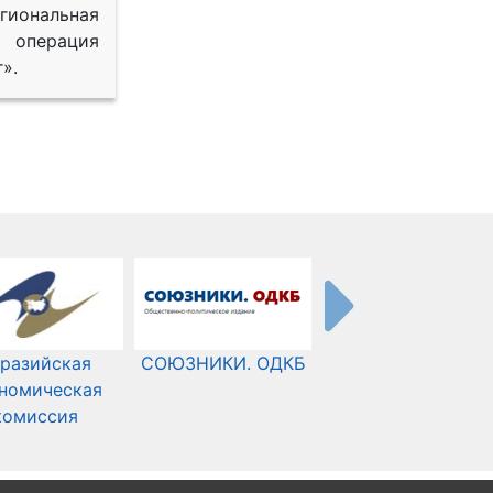
иональная
 операция
».
разийская
СОЮЗНИКИ. ОДКБ
Международный
номическая
Комитет Красного
комиссия
Креста