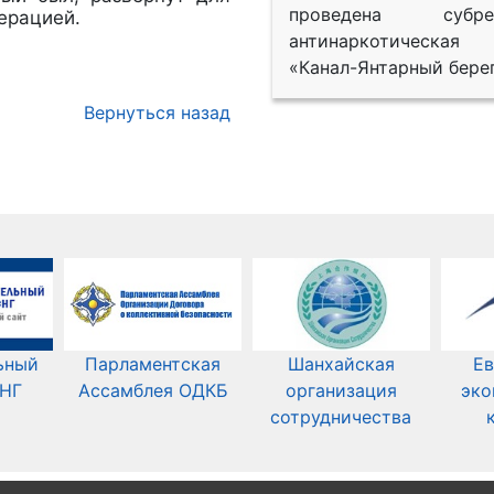
проведена субрег
перацией.
антинаркотическая
«Канал-Янтарный берег
Вернуться назад
ьный
Парламентская
Шанхайская
Ев
СНГ
Ассамблея ОДКБ
организация
эко
сотрудничества