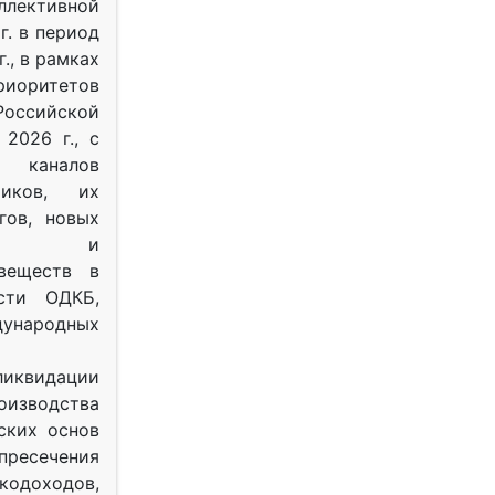
ективной
г. в период
г., в рамках
оритетов
оссийской
2026 г., с
 каналов
тиков, их
гов, новых
ных и
веществ в
ости ОДКБ,
ународных
ликвидации
оизводства
ских основ
 пресечения
одоходов,