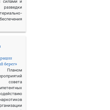
с силами и
азведки
ериально-
спечения
и
ерации
й берег»
с Планом
приятий
о совета
петентных
одействию
наркотиков
рганизации