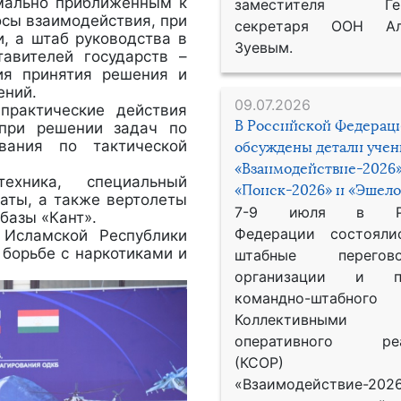
имально приближенным к
заместителя Гене
осы взаимодействия, при
секретаря ООН Ал
, а штаб руководства в
Зуевым.
тавителей государств –
ия принятия решения и
ений.
09.07.2026
практические действия
В Российской Федерац
 при решении задач по
вания по тактической
обсуждены детали уче
«Взаимодействие-2026»
ехника, специальный
«Поиск-2026» и «Эшело
раты, а также вертолеты
7-9 июля в Рос
базы «Кант».
Федерации состояли
 Исламской Республики
борьбе с наркотиками и
штабные перего
организации и пр
командно-штабного
Коллективными
оперативного реа
(КСОР) 
«Взаимодействие-2026