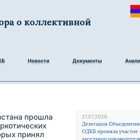
ора о коллективной
КБ
Новости
Документы
Анал
зстана прошла
21.07.2026
Делегация Объединенн
аркотических
ОДКБ приняла участие 
орых принял
заседании руководител