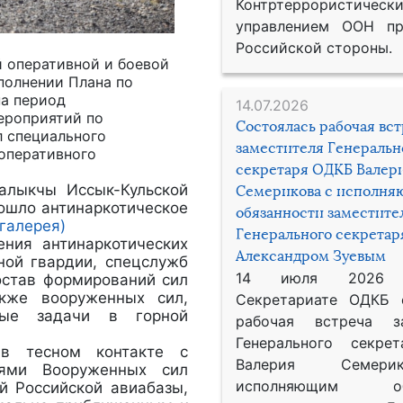
Контртеррористическ
управлением ООН пр
Российской стороны.
 оперативной и боевой
полнении Плана по
на период
14.07.2026
ероприятий по
Состоялась рабочая вс
 специального
заместителя Генеральн
 оперативного
секретаря ОДКБ Валер
алыкчы Иссык-Кульской
Семерикова с исполн
ошло антинаркотическое
обязанности заместите
галерея)
Генерального секрета
ения антинаркотических
Александром Зуевым
ной гвардии, спецслужб
14 июля 2026
остав формирований сил
кже вооруженных сил,
Секретариате ОДКБ 
ные задачи в горной
рабочая встреча за
Генерального секре
 в тесном контакте с
Валерия Семер
иями Вооруженных сил
исполняющим обя
й Российской авиабазы,