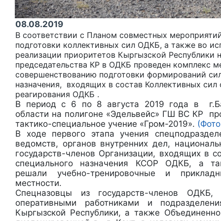
08.08.2019
В соответствии с Планом совместных мероприятий
подготовки коллективных сил ОДКБ, а также во ис
реализации приоритетов Кыргызской Республики 
председательства КР в ОДКБ проведен комплекс м
совершенствованию подготовки формирований сил
назначения, входящих в состав Коллективных сил
реагирования ОДКБ .
В период с 6 по 8 августа 2019 года в г.Б
области на полигоне «Эдельвейс» ГШ ВС КР пр
тактико-специальное учение «Гром-2019».
(Фото
В ходе первого этапа учения спецподраздел
ведомств, органов внутренних дел, националь
государств-членов Организации, входящих в с
специального назначения КСОР ОДКБ, а та
решали учебно-тренировочные и приклад
местности.
Спецназовцы из государств-членов ОДКБ,
оперативными работниками и подразделен
Кыргызской Республики, а также Объединенно