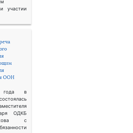
им
и участии
треча
ого
ия
яющим
ля
ря ООН
 года в
состоялась
местителя
таря ОДКБ
икова с
занности