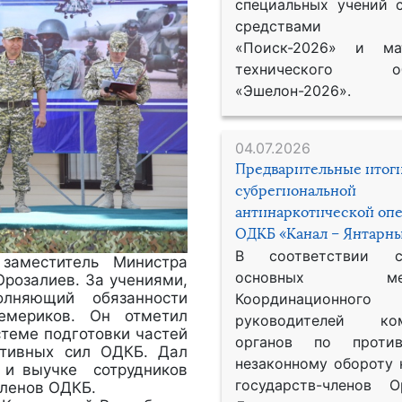
специальных учений 
средствами р
«Поиск-2026» и мат
технического обе
«Эшелон-2026».
04.07.2026
Предварительные итог
субрегиональной
антинаркотической оп
ОДКБ «Канал – Янтарны
В соответствии 
заместитель Министра
основных меро
Орозалиев. За учениями,
лняющий обязанности
Координационног
емериков. Он отметил
руководителей ком
стеме подготовки частей
органов по против
ктивных сил ОДКБ. Дал
незаконному обороту 
е и выучке сотрудников
государств-членов О
членов ОДКБ.