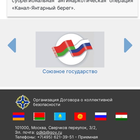
субрегиональная антинаркотическая операция
«Канал-Янтарный берег».
Союзное государство
И
Организация Договора о коллективной
безопасности
101000, Москва, Сверчков переулок, 3/2,
Эл. почта:
odkb@gov.ru
Телефоны: +7(495) 621-39-51 - Приемная