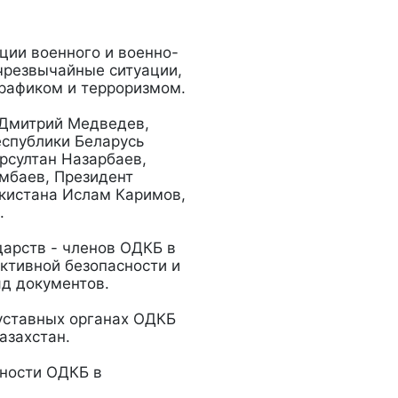
ции военного и военно-
 чрезвычайные ситуации,
трафиком и терроризмом.
 Дмитрий Медведев,
еспублики Беларусь
рсултан Назарбаев,
мбаев, Президент
кистана Ислам Каримов,
.
дарств - членов ОДКБ в
ктивной безопасности и
яд документов.
уставных органах ОДКБ
азахстан.
сности ОДКБ в