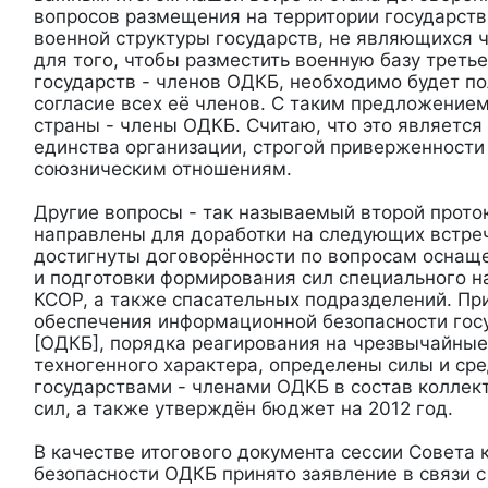
вопросов размещения на территории государст
военной структуры государств, не являющихся 
для того, чтобы разместить военную базу треть
государств - членов ОДКБ, необходимо будет п
согласие всех её членов. С таким предложением
страны - члены ОДКБ. Считаю, что это являетс
единства организации, строгой приверженности
союзническим отношениям.
Другие вопросы - так называемый второй проток
направлены для доработки на следующих встре
достигнуты договорённости по вопросам оснащ
и подготовки формирования сил специального н
КСОР, а также спасательных подразделений. Пр
обеспечения информационной безопасности госу
[ОДКБ], порядка реагирования на чрезвычайные
техногенного характера, определены силы и ср
государствами - членами ОДКБ в состав коллек
сил, а также утверждён бюджет на 2012 год.
В качестве итогового документа сессии Совета 
безопасности ОДКБ принято заявление в связи 