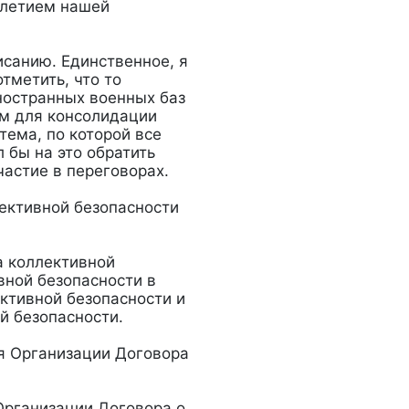
илетием нашей
санию. Единственное, я
тметить, что то
ностранных военных баз
ым для консолидации
тема, по которой все
 бы на это обратить
частие в переговорах.
ективной безопасности
а коллективной
вной безопасности в
ктивной безопасности и
й безопасности.
я Организации Договора
Организации Договора о