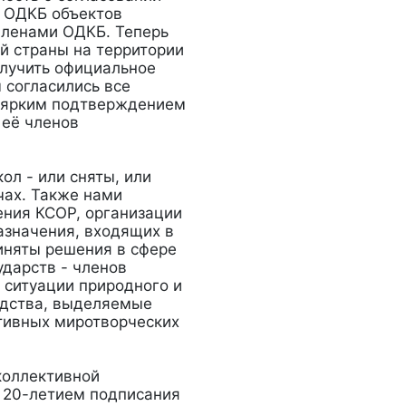
в ОДКБ объектов
членами ОДКБ. Теперь
ей страны на территории
олучить официальное
 согласились все
я ярким подтверждением
 её членов
ол - или сняты, или
чах. Также нами
ения КСОР, организации
азначения, входящих в
иняты решения в сфере
дарств - членов
 ситуации природного и
едства, выделяемые
тивных миротворческих
коллективной
с 20-летием подписания