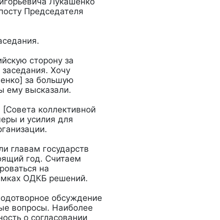
ригорьевича Лукашенко
 посту Председателя
аседания.
ийскую сторону за
 заседания. Хочу
енко] за большую
ы ему высказали.
я [Совета коллективной
еры и усилия для
рганизации.
ли главам государств
оящий год. Считаем
роваться на
амках ОДКБ решений.
плодотворное обсуждение
ные вопросы. Наиболее
ость о согласовании