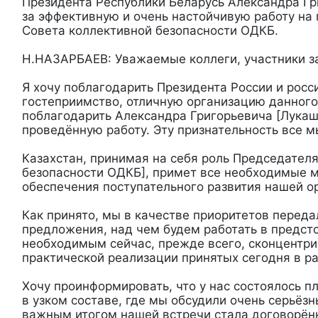
Президента Республики Беларусь Александра Г
за эффективную и очень настойчивую работу на
Совета коллективной безопасности ОДКБ.
Н.НАЗАРБАЕВ: Уважаемые коллеги, участники з
Я хочу поблагодарить Президента России и росс
гостеприимство, отличную организацию данного
поблагодарить Александра Григорьевича [Лукаш
проведённую работу. Эту признательность все м
Казахстан, принимая на себя роль Председател
безопасности ОДКБ], примет все необходимые м
обеспечения поступательного развития нашей о
Как принято, мы в качестве приоритетов переда
предложения, над чем будем работать в предст
необходимым сейчас, прежде всего, сконцентри
практической реализации принятых сегодня в р
Хочу проинформировать, что у нас состоялось 
в узком составе, где мы обсудили очень серьёз
важным итогом нашей встречи стала договорённ