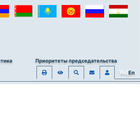
итика
Приоритеты председательства
Ru|
En