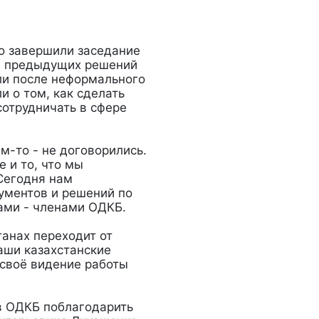
о завершили заседание
ия предыдущих решений
ыли после неформального
и о том, как сделать
сотрудничать в сфере
м-то - не договорились.
 и то, что мы
Сегодня нам
кументов и решений по
ами - членами ОДКБ.
ганах переходит от
аши казахстанские
своё видение работы
ов ОДКБ поблагодарить