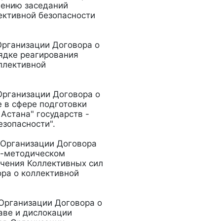
чению заседаний
ективной безопасности
Организации Договора о
ядке реагирования
оллективной
Организации Договора о
 в сфере подготовки
Астана" государств -
езопасности".
 Организации Договора
о-методическом
ачения Коллективных сил
ра о коллективной
 Организации Договора о
аве и дислокации