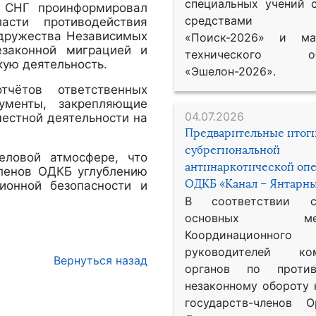
специальных учений 
а СНГ проинформировал
средствами р
асти противодействия
одружества Независимых
«Поиск-2026» и мат
езаконной миграцией и
технического обе
кую деятельность.
«Эшелон-2026».
чётов ответственных
ументы, закрепляющие
04.07.2026
естной деятельности на
Предварительные итог
субрегиональной
еловой атмосфере, что
антинаркотической оп
членов ОДКБ углублению
ОДКБ «Канал – Янтарны
ионной безопасности и
В соответствии 
основных меро
Координационног
руководителей ком
Вернуться назад
органов по против
незаконному обороту 
государств-членов О