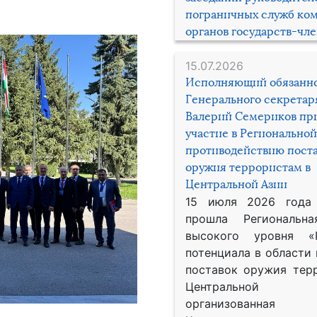
пограничных служб ко
органов государств-чл
15.07.2026
Исполняющий обязанн
Генерального секрета
Валерий Семериков пр
участие в Региональной
противодействию пост
оружия террористам в
Центральной Азии
15 июля 2026 года
прошла Региональна
высокого уровня «
потенциала в области
поставок оружия тер
Центральной 
организованная