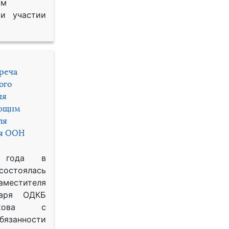
им
и участии
треча
ого
ия
яющим
ля
ря ООН
 года в
состоялась
местителя
таря ОДКБ
икова с
занности