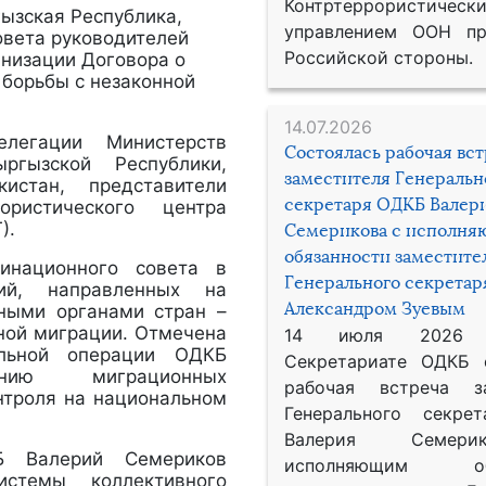
Контртеррористическ
гызская Республика,
управлением ООН пр
овета руководителей
Российской стороны.
анизации Договора о
 борьбы с незаконной
14.07.2026
легации Министерств
Состоялась рабочая вс
ргызской Республики,
заместителя Генеральн
истан, представители
секретаря ОДКБ Валер
ристического центра
).
Семерикова с исполн
обязанности заместите
инационного совета в
Генерального секрета
ий, направленных на
Александром Зуевым
ными органами стран –
ной миграции. Отмечена
14 июля 2026
альной операции ОДКБ
Секретариате ОДКБ 
ению миграционных
рабочая встреча за
нтроля на национальном
Генерального секре
Валерия Семер
КБ Валерий Семериков
исполняющим обя
стемы коллективного