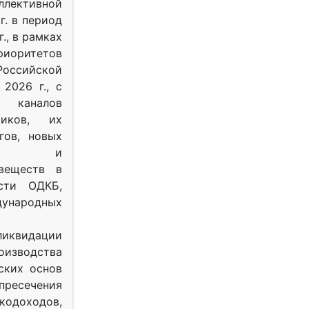
ективной
г. в период
г., в рамках
оритетов
оссийской
2026 г., с
 каналов
тиков, их
гов, новых
ных и
веществ в
ости ОДКБ,
ународных
ликвидации
оизводства
ских основ
 пресечения
одоходов,