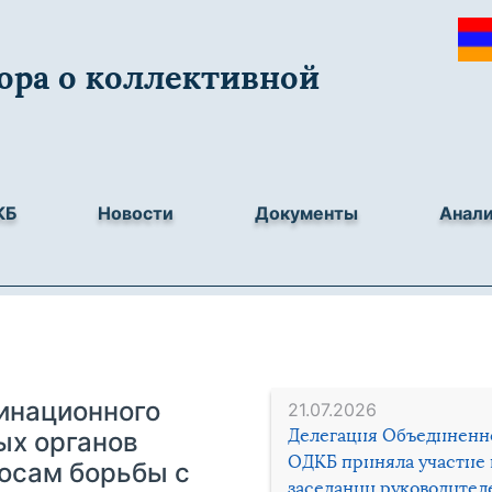
ора о коллективной
КБ
Новости
Документы
Анал
инационного
21.07.2026
Делегация Объединенн
ых органов
ОДКБ приняла участие 
росам борьбы с
заседании руководител