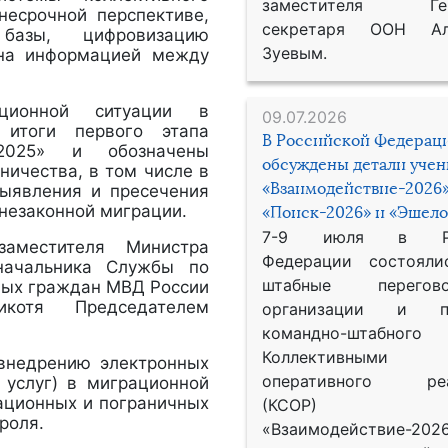
заместителя Гене
несрочной перспективе,
секретаря ООН Ал
базы, цифровизацию
Зуевым.
ена информацией между
ационной ситуации в
09.07.2026
 итоги первого этапа
В Российской Федерац
-2025» и обозначены
обсуждены детали уче
ничества, в том числе в
«Взаимодействие-2026»
выявления и пресечения
незаконной миграции.
«Поиск-2026» и «Эшело
7-9 июля в Рос
аместителя Министра
Федерации состояли
начальника Службы по
штабные перего
ных граждан МВД России
икотя Председателем
организации и пр
командно-штабного
Коллективными
внедрению электронных
оперативного реа
 услуг) в миграционной
ационных и пограничных
(КСОР) 
роля.
«Взаимодействие-2026