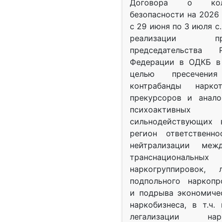
Договора о колл
безопасности на 2026 
с 29 июня по 3 июля с.
реализации при
председательства Р
Федерации в ОДКБ в 
целью пресечения
контрабанды нарко
прекурсоров и анало
психоактив
сильнодействующих 
регион ответственн
нейтрализации межд
транснациональных
наркогруппировок, 
подпольного наркопр
и подрыва экономиче
наркобизнеса, в т.ч.
легализации нарк