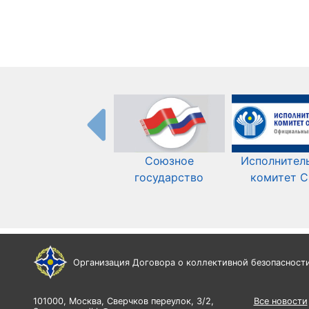
Союзное
Исполнител
государство
комитет 
Организация Договора о коллективной безопасност
101000, Москва, Сверчков переулок, 3/2,
Все новости