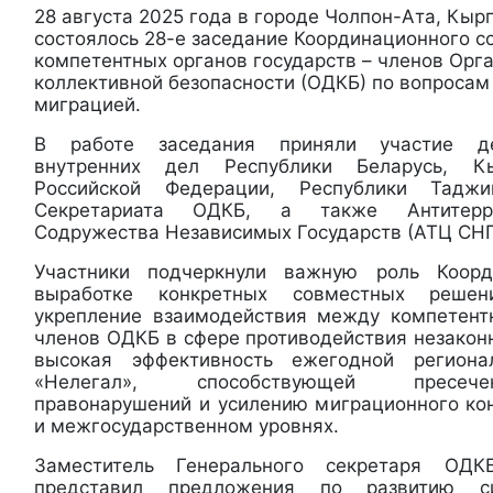
28 августа 2025 года в городе Чолпон-Ата, Кыр
состоялось 28-е заседание Координационного с
компетентных органов государств – членов Орг
коллективной безопасности (ОДКБ) по вопросам
миграцией.
В работе заседания приняли участие де
внутренних дел Республики Беларусь, Кы
Российской Федерации, Республики Таджик
Секретариата ОДКБ, а также Антитерро
Содружества Независимых Государств (АТЦ СНГ
Участники подчеркнули важную роль Коорд
выработке конкретных совместных решен
укрепление взаимодействия между компетент
членов ОДКБ в сфере противодействия незакон
высокая эффективность ежегодной регион
«Нелегал», способствующей пресеч
правонарушений и усилению миграционного ко
и межгосударственном уровнях.
Заместитель Генерального секретаря ОД
представил предложения по развитию си