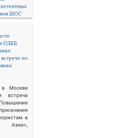
мпетентных
енов ШОС
ости
ря ОДКБ
инял
 встрече по
авкам
 в Москве
я встреча
Повышение
 пресечения
рористам в
Азии»,