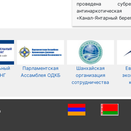
проведена субрег
антинаркотическая
«Канал-Янтарный берег
ьный
Парламентская
Шанхайская
Ев
СНГ
Ассамблея ОДКБ
организация
эко
сотрудничества
и