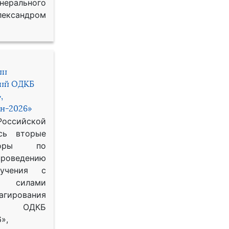
рального
ександром
ии
ний ОДКБ
,
н-2026»
сийской
сь вторые
воры по
оведению
 учения с
 силами
гирования
ОДКБ
»,