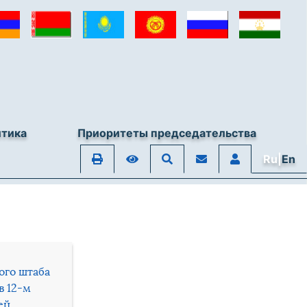
итика
Приоритеты председательства
Ru|
En
ого штаба
в 12-м
ей