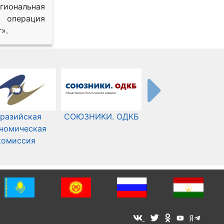
иональная
 операция
».
разийская
СОЮЗНИКИ. ОДКБ
Международный
номическая
Комитет Красного
комиссия
Креста