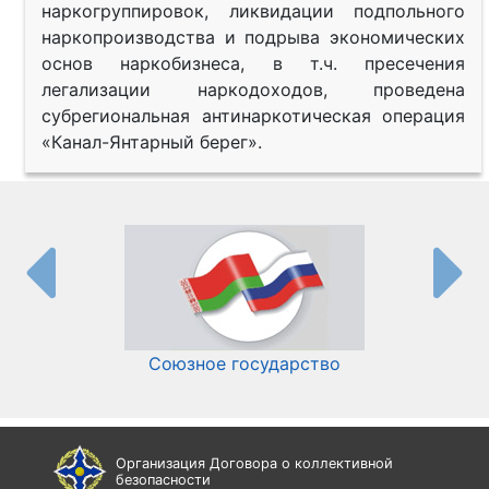
наркогруппировок, ликвидации подпольного
наркопроизводства и подрыва экономических
основ наркобизнеса, в т.ч. пресечения
легализации наркодоходов, проведена
субрегиональная антинаркотическая операция
«Канал-Янтарный берег».
Союзное государство
И
Организация Договора о коллективной
безопасности