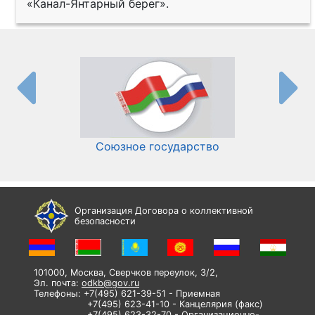
«Канал-Янтарный берег».
Союзное государство
И
Организация Договора о коллективной
безопасности
101000, Москва, Сверчков переулок, 3/2,
Эл. почта:
odkb@gov.ru
Телефоны: +7(495) 621-39-51 - Приемная
+7(495) 623-41-10 - Канцелярия (факс)
+7(495) 623-32-70 - Организационно-