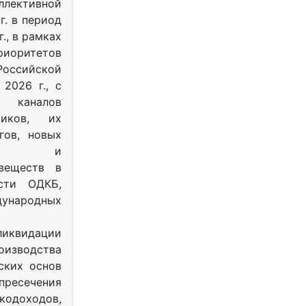
ективной
г. в период
г., в рамках
оритетов
оссийской
2026 г., с
 каналов
тиков, их
гов, новых
ных и
веществ в
ости ОДКБ,
ународных
ликвидации
оизводства
ских основ
 пресечения
одоходов,