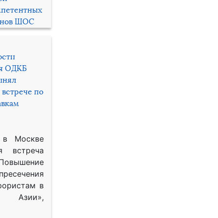
мпетентных
енов ШОС
ости
ря ОДКБ
инял
 встрече по
авкам
 в Москве
я встреча
Повышение
 пресечения
рористам в
Азии»,