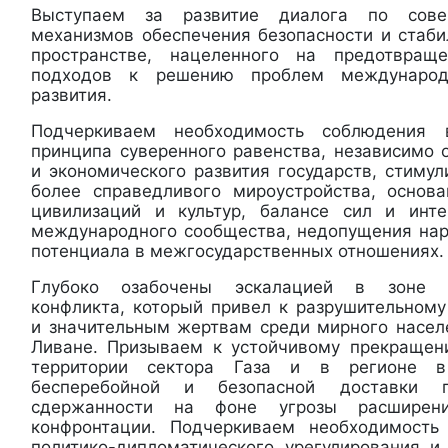
Выступаем за развитие диалога по сове
механизмов обеспечения безопасности и стаби
пространстве, нацеленного на предотвращ
подходов к решению проблем международ
развития.
Подчеркиваем необходимость соблюдения
принципа суверенного равенства, независимо 
и экономического развития государств, стиму
более справедливого мироустройства, основ
цивилизаций и культур, балансе сил и инте
международного сообщества, недопущения на
потенциала в межгосударственных отношениях.
Глубоко озабочены эскалацией в зоне па
конфликта, который привел к разрушительному
и значительным жертвам среди мирного населе
Ливане. Призываем к устойчивому прекращен
территории сектора Газа и в регионе в
бесперебойной и безопасной доставки г
сдержанности на фоне угрозы расширен
конфронтации. Подчеркиваем необходимость
политико-дипломатического урегулирования и