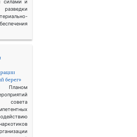
с силами и
азведки
ериально-
спечения
и
ерации
й берег»
с Планом
приятий
о совета
петентных
одействию
наркотиков
рганизации