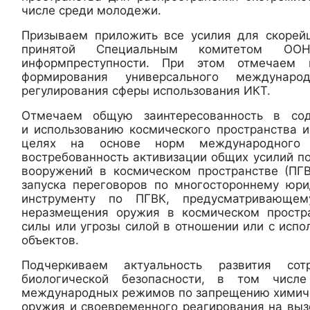
числе среди молодежи.
Призываем приложить все усилия для скорей
принятой Специальным комитетом ОО
информпреступности. При этом отмечаем 
формирования универсального междунаро
регулирования сферы использования ИКТ.
Отмечаем общую заинтересованность в сод
и использованию космического пространства 
целях на основе норм международного 
востребованность активизации общих усилий п
вооружений в космическом пространстве (ПГ
запуска переговоров по многостороннему юр
инструменту по ПГВК, предусматривающе
неразмещения оружия в космическом простр
силы или угрозы силой в отношении или с исп
объектов.
Подчеркиваем актуальность развития со
биологической безопасности, в том числ
международных режимов по запрещению химиче
оружия и своевременного реагирования на выз