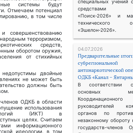
специальных учений 
енные системы будут
средствами р
ти. Отмечаем потенциал
«Поиск-2026» и мат
лированию, в том числе
технического обе
«Эшелон-2026».
 и совершенствованию
ународным терроризмом,
котических средств,
04.07.2026
конным оборотом оружия,
Предварительные итог
аселения от стихийных
субрегиональной
антинаркотической оп
м недопустимы двойные
ОДКБ «Канал – Янтарны
явлениях не может быть
В соответствии 
вательство должны быть
вом.
основных меро
Координационног
 членов ОДКБ в области
руководителей ком
опущение использования
органов по против
ехнологий (ИКТ) в
еступных целях. Считаем
незаконному обороту 
стами информационного
государств-членов О
тской идеологии, в том