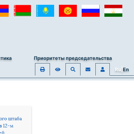
итика
Приоритеты председательства
Ru|
En
ого штаба
в 12-м
ей