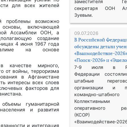
заместителя Гене
ости для всех жителей
секретаря ООН Ал
Зуевым.
ой проблемы возможно
 основы, включающей
ьной Ассамблеи ООН, а
09.07.2026
дполагающую создание
В Российской Федерац
аницах 4 июня 1967 года
обсуждены детали уче
алиме на основе
«Взаимодействие-2026»
«Поиск-2026» и «Эшело
в качестве мирного,
7-9 июля в Рос
го от войны, терроризма
Федерации состояли
рования в Афганистане
штабные перего
ять интересы всех слоев
организации и пр
 ключевых факторов для
анистана.
командно-штабного
Коллективными
 объемы гуманитарной
оперативного реа
населения и развития
(КСОР) 
«Взаимодействие-2026
вязанности и интеграция