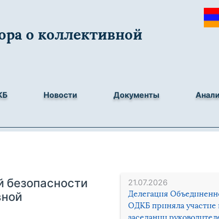
ора о коллективной
КБ
Новости
Документы
Анал
 безопасности
21.07.2026
Делегация Объединенн
вной
ОДКБ приняла участие 
заседании руководител