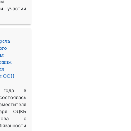
им
и участии
треча
ого
ия
яющим
ля
ря ООН
 года в
состоялась
местителя
таря ОДКБ
икова с
занности