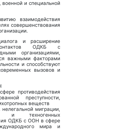
 военной и специальной
витию взаимодействия
елях совершенствования
рганизации.
диалога и расширение
контактов ОДКБ с
дными организациями,
тся важными факторами
ильности и способствуют
современных вызовов и
Н
сфере противодействия
ванной преступности,
сихотропных веществ
, нелегальной миграции,
ых и техногенных
вия ОДКБ с ООН в сфере
ждународного мира и