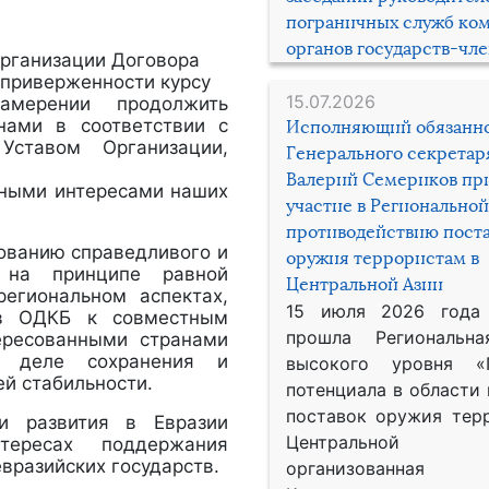
пограничных служб ко
органов государств-чл
Организации Договора
 приверженности курсу
15.07.2026
амерении продолжить
нами в соответствии с
Исполняющий обязанн
Уставом Организации,
Генерального секрета
Валерий Семериков пр
ьными интересами наших
участие в Региональной
противодействию пост
ованию справедливого и
оружия террористам в
о на принципе равной
Центральной Азии
егиональном аспектах,
15 июля 2026 года
ов ОДКБ к совместным
прошла Региональна
ересованными странами
в деле сохранения и
высокого уровня «
й стабильности.
потенциала в области
поставок оружия тер
и развития в Евразии
Центральной 
тересах поддержания
вразийских государств.
организованная