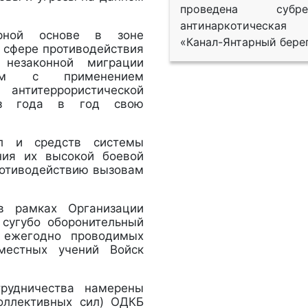
проведена субрег
антинаркотическая
рной основе в зоне
«Канал-Янтарный берег
 сфере противодействия
 незаконной миграции
емым с применением
антитеррористической
 из года в год свою
ил и средств системы
ния их высокой боевой
ротиводействию вызовам
 в рамках Организации
 сугубо оборонительный
ь ежегодно проводимых
местных учений Войск
трудничества намерены
оллективных сил) ОДКБ