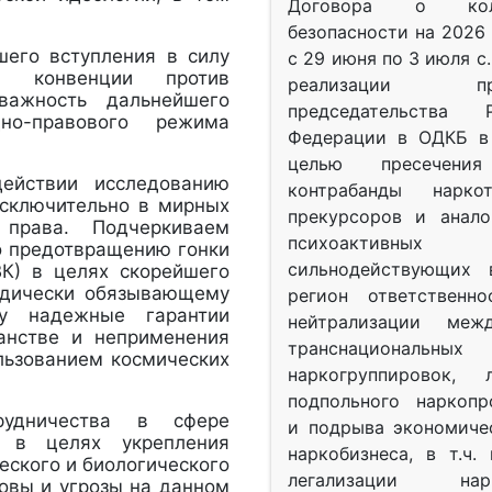
Договора о колл
безопасности на 2026 
шего вступления в силу
с 29 июня по 3 июля с.
Н конвенции против
реализации при
важность дальнейшего
председательства Р
дно-правового режима
Федерации в ОДКБ в 
целью пресечения
ействии исследованию
контрабанды нарко
исключительно в мирных
прекурсоров и анало
права. Подчеркиваем
психоактив
о предотвращению гонки
сильнодействующих 
ВК) в целях скорейшего
идически обязывающему
регион ответственн
му надежные гарантии
нейтрализации межд
анстве и неприменения
транснациональных
ользованием космических
наркогруппировок, 
подпольного наркопр
трудничества в сфере
и подрыва экономиче
е в целях укрепления
наркобизнеса, в т.ч.
ского и биологического
легализации нарк
овы и угрозы на данном