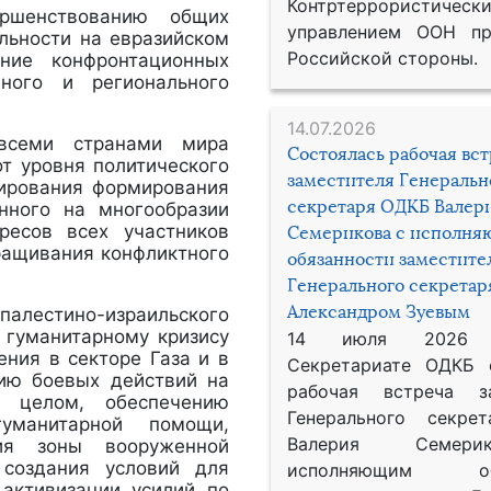
Контртеррористическ
ршенствованию общих
управлением ООН пр
льности на евразийском
Российской стороны.
ение конфронтационных
ного и регионального
14.07.2026
 всеми странами мира
Состоялась рабочая вс
от уровня политического
заместителя Генеральн
лирования формирования
секретаря ОДКБ Валер
анного на многообразии
ресов всех участников
Семерикова с исполн
ращивания конфликтного
обязанности заместите
Генерального секрета
Александром Зуевым
лестино-израильского
 гуманитарному кризису
14 июля 2026
ния в секторе Газа и в
Секретариате ОДКБ 
ию боевых действий на
рабочая встреча за
 целом, обеспечению
Генерального секре
уманитарной помощи,
Валерия Семер
ия зоны вооруженной
 создания условий для
исполняющим обя
 активизации усилий по