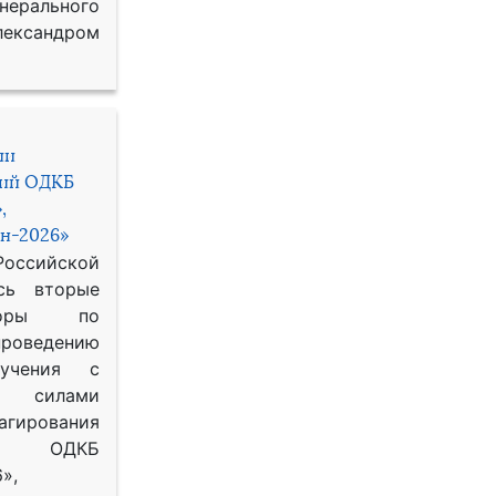
рального
ександром
ии
ний ОДКБ
,
н-2026»
сийской
сь вторые
воры по
оведению
 учения с
 силами
гирования
ОДКБ
»,