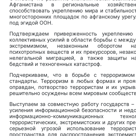
Афганистана в региональные хозяйств
способствовать укреплению мира и стабильнос
многосторонних площадок по афганскому урегу
под эгидой ООН.
Подтверждаем приверженность укреплению
коллективных усилий в области борьбы с межд
экстремизмом, незаконным оборотом нар
психотропных веществ и их прекурсоров, неза
нелегальной миграцией, а также защиты н
бедствий и техногенных катастроф.
Подчеркиваем, что в борьбе с терроризмо
стандарты. Терроризм в любых формах и про
оправдан, потворство террористам и их укры
решительно осуждены всем мировым сообщест
Выступаем за совместную работу государств –
усиления информационной безопасности и нед
информационно-коммуникационных т
террористических, экстремистских и других пр
серьезной угрозой использование террори
пространства для распространения экстремис