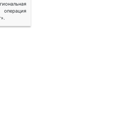
иональная
 операция
».