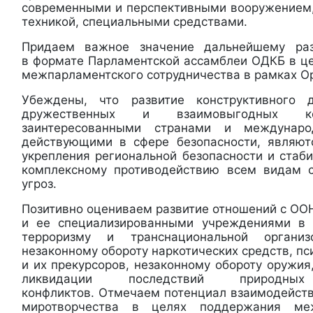
современными и перспективными вооружением,
техникой, специальными средствами.
Придаем важное значение дальнейшему раз
в формате Парламентской ассамблеи ОДКБ в ц
межпарламентского сотрудничества в рамках О
Убеждены, что развитие конструктивного 
дружественных и взаимовыгодных 
заинтересованными странами и междунаро
действующими в сфере безопасности, являю
укрепления региональной безопасности и стаб
комплексному противодействию всем видам 
угроз.
Позитивно оцениваем развитие отношений с ОО
и ее специализированными учреждениями в 
терроризму и транснациональной организо
незаконному обороту наркотических средств, п
и их прекурсоров, незаконному обороту оружия
ликвидации последствий природн
конфликтов. Отмечаем потенциал взаимодейст
миротворчества в целях поддержания ме