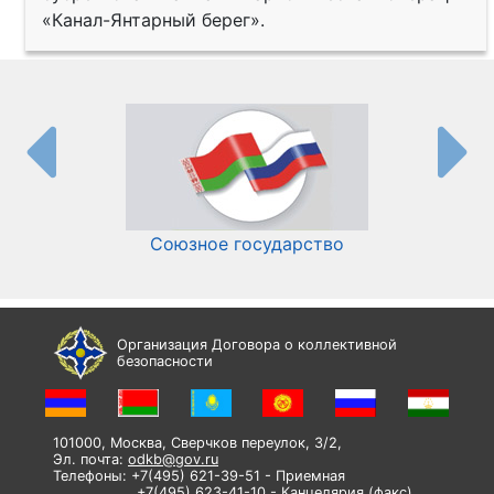
«Канал-Янтарный берег».
Союзное государство
И
Организация Договора о коллективной
безопасности
101000, Москва, Сверчков переулок, 3/2,
Эл. почта:
odkb@gov.ru
Телефоны: +7(495) 621-39-51 - Приемная
+7(495) 623-41-10 - Канцелярия (факс)