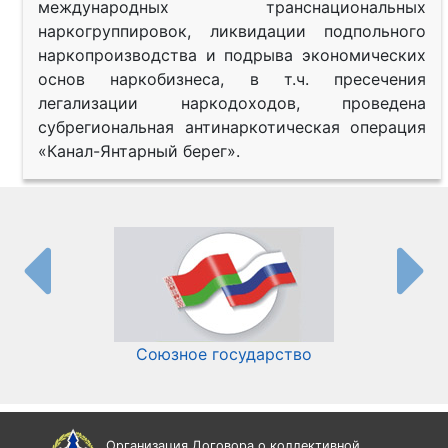
международных транснациональных
наркогруппировок, ликвидации подпольного
наркопроизводства и подрыва экономических
основ наркобизнеса, в т.ч. пресечения
легализации наркодоходов, проведена
субрегиональная антинаркотическая операция
«Канал-Янтарный берег».
Союзное государство
И
Организация Договора о коллективной