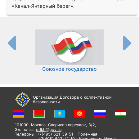
«Канал-Янтарный берег».
Союзное государство
И
Организация Договора о коллективной
безопасности
101000, Москва, Сверчков переулок, 3/2,
Эл. почта:
odkb@gov.ru
Телефоны: +7(495) 621-39-51 - Приемная
+7(495) 623-41-10 - Канцелярия (факс)