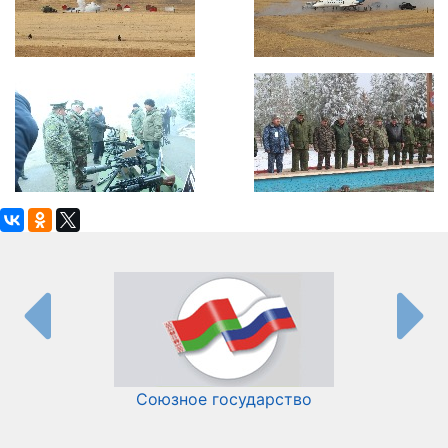
Союзное государство
И