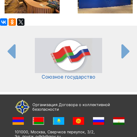
Союзное государство
И
Организация Договора о коллективной
безопасности
101000, Москва, Сверчков переулок, 3/2,
Эл. почта:
odkb@gov.ru