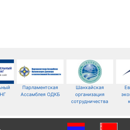
ьный
Парламентская
Шанхайская
Ев
СНГ
Ассамблея ОДКБ
организация
эко
сотрудничества