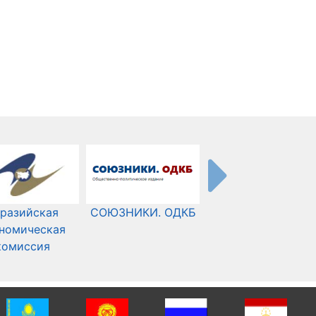
разийская
СОЮЗНИКИ. ОДКБ
Международный
номическая
Комитет Красного
комиссия
Креста