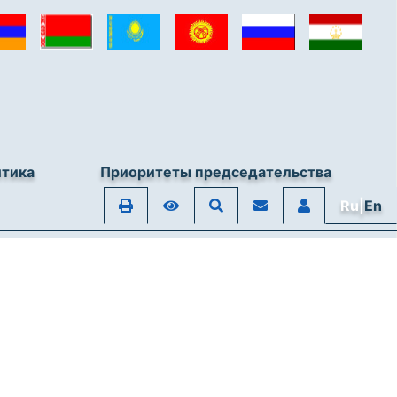
итика
Приоритеты председательства
Ru|
En