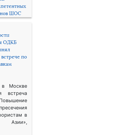
мпетентных
енов ШОС
ости
ря ОДКБ
инял
 встрече по
авкам
 в Москве
я встреча
Повышение
 пресечения
рористам в
Азии»,