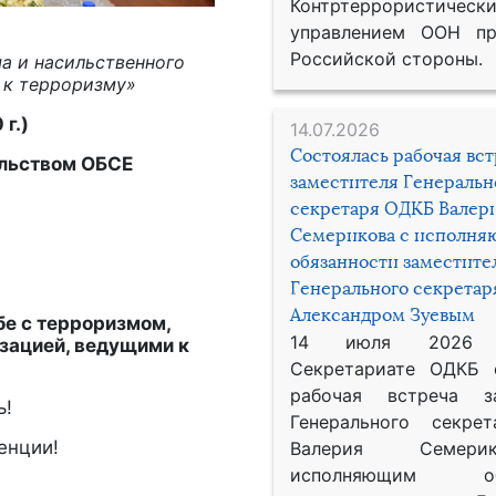
Контртеррористическ
управлением ООН пр
Российской стороны.
а и насильственного
 к терроризму»
г.)
14.07.2026
Состоялась рабочая вс
ельством ОБСЕ
заместителя Генеральн
секретаря ОДКБ Валер
Семерикова с исполн
обязанности заместите
Генерального секрета
Александром Зуевым
е с терроризмом,
14 июля 2026
зацией, ведущими к
Секретариате ОДКБ 
рабочая встреча за
ь!
Генерального секре
енции!
Валерия Семер
исполняющим обя