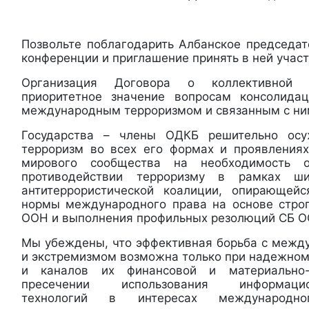
Позвольте поблагодарить Албанское председат
конференции и приглашение принять в ней участ
Организация Договора о коллективной б
приоритетное значение вопросам консолида
международным терроризмом и связанным с ни
Государства – члены ОДКБ решительно ос
терроризм во всех его формах и проявления
мирового сообщества на необходимость 
противодействии терроризму в рамках ш
антитеррористической коалиции, опирающей
нормы международного права на основе стро
ООН и выполнения профильных резолюций СБ О
Мы убеждены, что эффективная борьба с меж
и экстремизмом возможна только при надежном
и каналов их финансовой и материально-т
пресечении использования информацион
технологий в интересах международног