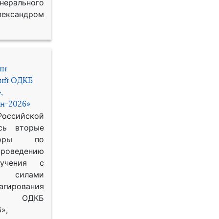
рального
ександром
ии
ний ОДКБ
,
н-2026»
сийской
сь вторые
воры по
оведению
 учения с
 силами
гирования
ОДКБ
»,