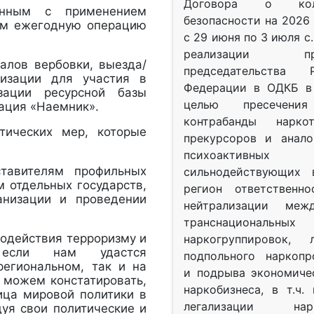
Договора о колл
занным с применением
безопасности на 2026 
им ежегодную операцию
с 29 июня по 3 июля с.
реализации при
алов вербовки, выезда/
председательства Р
низации для участия в
Федерации в ОДКБ в 
изации ресурсной базы
целью пресечения
ация «Наемник».
контрабанды нарко
тических мер, которые
прекурсоров и анало
психоактив
ставителям профильных
сильнодействующих 
 отдельных государств,
регион ответственн
анизации и проведении
нейтрализации межд
транснациональных
водействия терроризму и
наркогруппировок, 
, если нам удастся
подпольного наркопр
региональном, так и на
и подрыва экономиче
 можем констатировать,
наркобизнеса, в т.ч.
ица мировой политики в
легализации нарк
дуя свои политические и