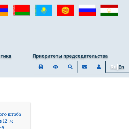
итика
Приоритеты председательства
Ru|
En
ого штаба
в 12-м
ей