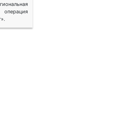
иональная
 операция
».