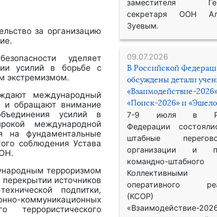
заместителя Гене
секретаря ООН Ал
Зуевым.
ельство за организацию
ие.
09.07.2026
езопасности уделяет
ции усилий в борьбе с
В Российской Федерац
м экстремизмом.
обсуждены детали уче
«Взаимодействие-2026»
уждают международный
«Поиск-2026» и «Эшело
х и обращают внимание
объединения усилий в
7-9 июля в Рос
ирокой международной
Федерации состояли
ся на фундаментальные
штабные перего
гого соблюдения Устава
организации и пр
ОН.
командно-штабного
дународным терроризмом
Коллективными
 перекрытии источников
оперативного реа
ехнической подпитки,
(КСОР) 
но-коммуникационных
«Взаимодействие-2026
о террористического