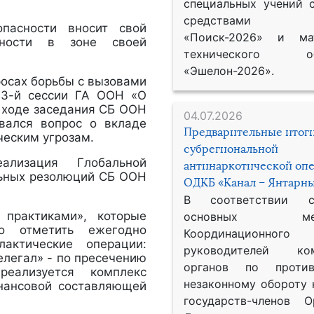
специальных учений 
средствами р
опасности вносит свой
«Поиск-2026» и мат
сности в зоне своей
технического обе
«Эшелон-2026».
росах борьбы с вызовами
73-й сессии ГА ООН «О
 ходе заседания СБ ООН
04.07.2026
ивался вопрос о вкладе
Предварительные итог
ческим угрозам.
субрегиональной
лизация Глобальной
антинаркотической оп
льных резолюций СБ ООН
ОДКБ «Канал – Янтарны
В соответствии 
 практиками», которые
основных меро
о отметить ежегодно
Координационног
лактические операции:
руководителей ком
елегал» - по пресечению
органов по против
еализуется комплекс
незаконному обороту 
нансовой составляющей
государств-членов О