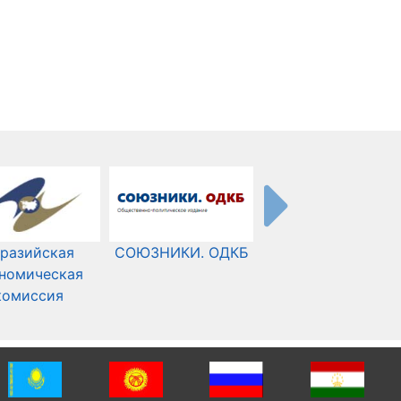
разийская
СОЮЗНИКИ. ОДКБ
Международный
номическая
Комитет Красного
комиссия
Креста