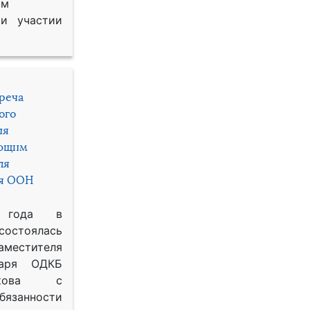
им
и участии
треча
ого
ия
яющим
ля
ря ООН
 года в
состоялась
местителя
таря ОДКБ
икова с
занности