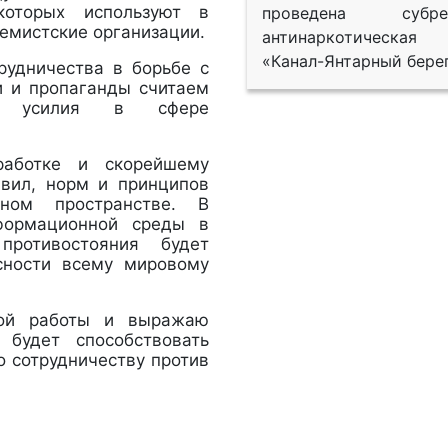
которых используют в
проведена субрег
ремистские организации.
антинаркотическая
«Канал-Янтарный берег
рудничества в борьбе с
и и пропаганды считаем
ые усилия в сфере
работке и скорейшему
вил, норм и принципов
нном пространстве. В
формационной среды в
противостояния будет
асности всему мировому
ной работы и выражаю
 будет способствовать
о сотрудничеству против