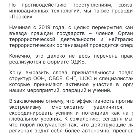
По противодействию преступлениям, свя
инновационных технологий, мы также провод
«Прокси».
Начиная с 2019 года, с целью перекрытия кан
въезда граждан государств – членов Орга
террористической деятельности и нейтрал
террористических организаций проводится опер
Конечно, это далеко не весь перечень прак
реализуются в формате ОДКБ.
Хочу выразить слова признательности пред
структур ООН, ОБСЕ, СНГ, ШОС и специалистам
которые принимают активное участие в орг
наших мероприятий, операций и учений.
В заключение отмечу, что эффективность проти
экстремизму многократно увеличится
скоординировать усилия и потенциал как на 
глобальном уровнях. К сожалению, сегодня мы
что порой получается так, что действующие л
регионах ведут себя более автономно, пресле