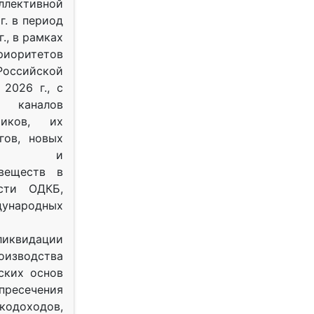
ективной
г. в период
г., в рамках
оритетов
оссийской
2026 г., с
 каналов
тиков, их
гов, новых
ных и
веществ в
ости ОДКБ,
ународных
ликвидации
оизводства
ских основ
 пресечения
одоходов,