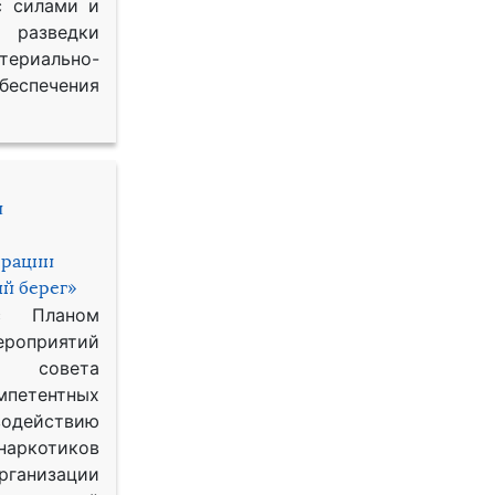
с силами и
азведки
ериально-
спечения
и
ерации
й берег»
с Планом
приятий
о совета
петентных
одействию
наркотиков
рганизации