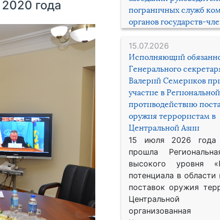
 2020 года
пограничных служб ко
органов государств-чл
15.07.2026
Исполняющий обязанн
Генерального секрета
Валерий Семериков пр
участие в Региональной
противодействию пост
оружия террористам в
Центральной Азии
15 июля 2026 года
прошла Региональна
высокого уровня «
потенциала в области
поставок оружия тер
Центральной 
организованная